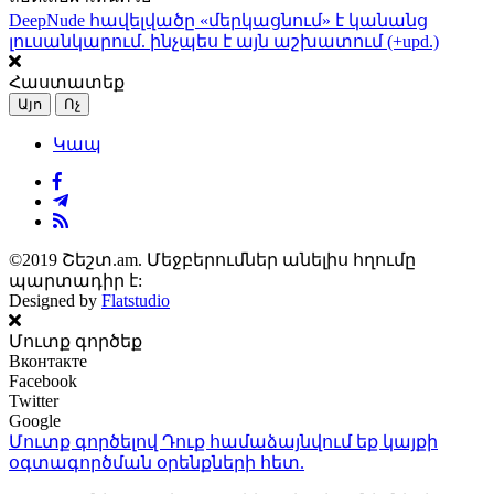
DeepNude հավելվածը «մերկացնում» է կանանց
լուսանկարում. ինչպես է այն աշխատում (+upd.)
Հաստատեք
Այո
Ոչ
Կապ
©2019 Շեշտ.am. Մեջբերումներ անելիս հղումը
պարտադիր է:
Designed by
Flatstudio
Մուտք գործեք
Вконтакте
Facebook
Twitter
Google
Մուտք գործելով Դուք համաձայնվում եք կայքի
օգտագործման օրենքների
հետ.