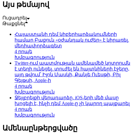
Այս թեմայով
Ուցադրել
Թաքցնել
Հայաստանի դեմ կիբերհարձակումների
համար Բաքուն «օժանդակ ուժեր» է կիրառել.
մեդիափորձագետ
4 րոպե
Խմբագրություն
Twitter-ում պատմության ամենամեծ կոտրումն
է տեղի ունեցել. տուժել են հայտնիների էջերը,
այդ թվում՝ Իլոն Մասկի, Քանյե Ուեսթի, Բիլ
Գեյթսի, Apple-ի
4 րոպե
Խմբագրություն
Ջեյլբրեյքի վերադարձը. iOS-երի մեծ մասը
խոցելի է, ինչի դեմ Apple-ը չի կարող պայքարել
4 րոպե
Խմբագրություն
Ամենաընթերցվածը