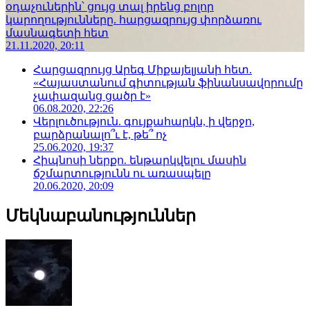
օդաչուներին՝ ցույց տալ իրենց բոլոր
կարողությունները. հարցազրույց փորձառու
մասնագետի հետ
21.11.2020, 20:11
Հարցազրույց Արեգ Միքայելյանի հետ.
«Հայաստանում գիտության ֆինանսավորումը
չափազանց ցածր է»
06.08.2020, 22:26
Վերլուծություն. գույքահարկն, ի վերջո,
բարձրանալո՞ւ է, թե՞ ոչ
25.06.2020, 19:37
Հիպնոսի ներքո. ենթարկվելու մասին
ճշմարտությունն ու առասպելը
20.06.2020, 20:09
Մեկնաբանություններ