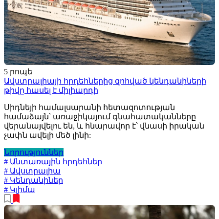
5 րոպե
Ավստրալիայի հրդեհներից զոհված կենդանիների
թիվը հասել է միլիարդի
Սիդնեյի համալսարանի հետազոտության
համաձայն՝ առաջիկայում գնահատականները
վերանայվելու են, և հնարավոր է՝ վնասի իրական
չափն ավելի մեծ լինի:
Նորություններ
# Անտառային հրդեհներ
# Ավստրալիա
# Կենդանիներ
# Կլիմա