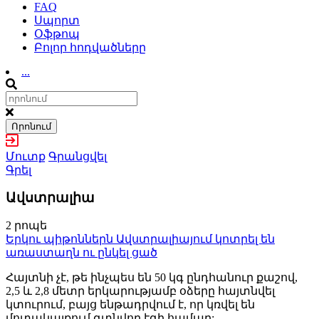
FAQ
Սպորտ
Օֆթոպ
Բոլոր հոդվածները
...
Որոնում
Մուտք
Գրանցվել
Գրել
Ավստրալիա
2 րոպե
Երկու պիթոններն Ավստրալիայում կոտրել են
առաստաղն ու ընկել ցած
Հայտնի չէ, թե ինչպես են 50 կգ ընդհանուր քաշով,
2,5 և 2,8 մետր երկարությամբ օձերը հայտնվել
կտուրում, բայց ենթադրվում է, որ կռվել են
մոտակայքում գտնվող էգի համար: