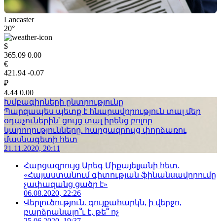
Lancaster
20°
$
365.09
0.00
€
421.94
-0.07
₽
4.44
0.00
Խմբագիրների ընտրությունը
Պարզապես պետք է հնարավորություն տալ մեր
օդաչուներին՝ ցույց տալ իրենց բոլոր
կարողությունները. հարցազրույց փորձառու
մասնագետի հետ
21.11.2020, 20:11
Հարցազրույց Արեգ Միքայելյանի հետ.
«Հայաստանում գիտության ֆինանսավորումը
չափազանց ցածր է»
06.08.2020, 22:26
Վերլուծություն. գույքահարկն, ի վերջո,
բարձրանալո՞ւ է, թե՞ ոչ
25.06.2020, 19:37