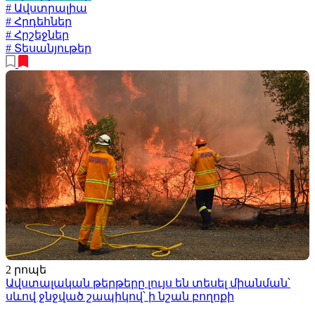
# Ավստրալիա
# Հրդեհներ
# Հրշեջներ
# Տեսանյութեր
2 րոպե
Ավստալական թերթերը լույս են տեսել միանման՝
սևով ջնջված շապիկով՝ ի նշան բողոքի