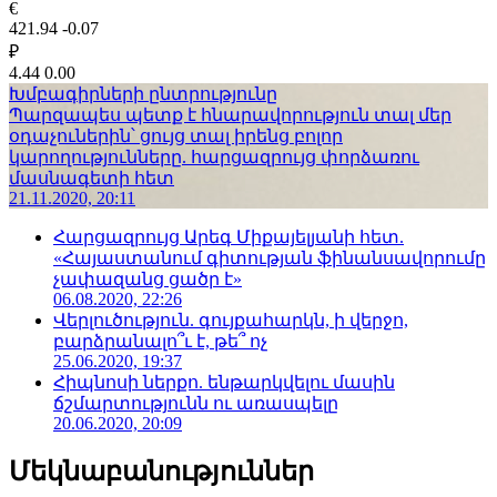
€
421.94
-0.07
₽
4.44
0.00
Խմբագիրների ընտրությունը
Պարզապես պետք է հնարավորություն տալ մեր
օդաչուներին՝ ցույց տալ իրենց բոլոր
կարողությունները. հարցազրույց փորձառու
մասնագետի հետ
21.11.2020, 20:11
Հարցազրույց Արեգ Միքայելյանի հետ.
«Հայաստանում գիտության ֆինանսավորումը
չափազանց ցածր է»
06.08.2020, 22:26
Վերլուծություն. գույքահարկն, ի վերջո,
բարձրանալո՞ւ է, թե՞ ոչ
25.06.2020, 19:37
Հիպնոսի ներքո. ենթարկվելու մասին
ճշմարտությունն ու առասպելը
20.06.2020, 20:09
Մեկնաբանություններ