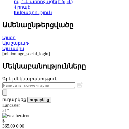
ով, 1-ն առողջացել է (upd.)
4 րոպե
Խմբագրություն
Ամենաընթերցվածը
Այսօր
Այս շաբաթ
Այս ամիս
[miniorange_social_login]
Մեկնաբանությունները
Գրել մեկնաբանություն
ուղարկեք
ուղարկեք
Lancaster
21°
$
365.09
0.00