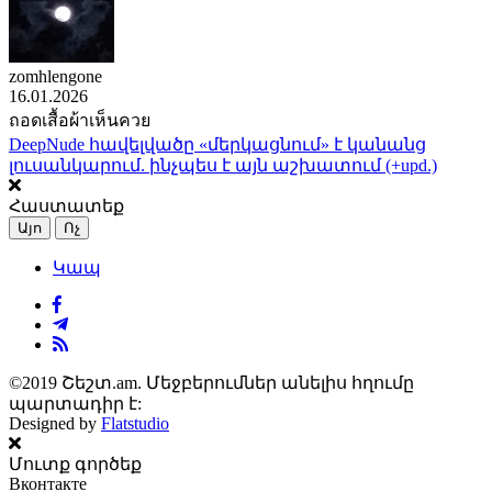
zomhlengone
16.01.2026
ถอดเสื้อผ้าเห็นควย
DeepNude հավելվածը «մերկացնում» է կանանց
լուսանկարում. ինչպես է այն աշխատում (+upd.)
Հաստատեք
Այո
Ոչ
Կապ
©2019 Շեշտ.am. Մեջբերումներ անելիս հղումը
պարտադիր է:
Designed by
Flatstudio
Մուտք գործեք
Вконтакте