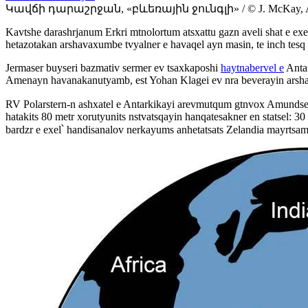
Կավճի դարաշրջան, «բևեռային ջունգլի» / © J. McKay, Alfr
Kavtshe darashrjanum Erkri mtnolortum atsxattu gazn aveli shat e e
hetazotakan arshavaxumbe tvyalner e havaqel ayn masin, te inch tesq e
Jermaser buyseri bazmativ sermer ev tsaxkaposhi
haytnabervel e
Antar
Amenayn havanakanutyamb, est Yohan Klagei ev nra beverayin arshava
RV Polarstern-n ashxatel e Antarkikayi arevmutqum gtnvox Amunds
hatakits 80 metr xorutyunits nstvatsqayin hanqatesakner en statsel: 
bardzr e exel՝ handisanalov nerkayums anhetatsats Zelandia mayrtsa