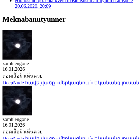
Hipnosi nerqo. entarkvelu masin tshshmartutyunn u araspele
20.06.2020, 20:09
Meknabanutyunner
zomhlengone
16.01.2026
ถอดเสื้อผ้าเห็นควย
DeepNude հավելվածը «մերկացնում» է կանանց լուսան
zomhlengone
16.01.2026
ถอดเสื้อผ้าเห็นควย
DeepNude հավելվածը «մերկացնում» է կանանց լուսան