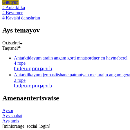
Gitutyun
# Antarktika
# Beverner
# Kavtshi darashrjan
Ays temayov
Oւtsadrel
Taqtsnel
Antarktidayum arajin angam gorti mnatsordner en haytnaberel
4 rope
Խմբագրություն
Antarktikayum jermastitshane patmutyan mej arajin angam ger
2 rope
Խմբագրություն
Amenaentertsvatse
Aysor
Ays shabat
Ays amis
[miniorange_social_login]