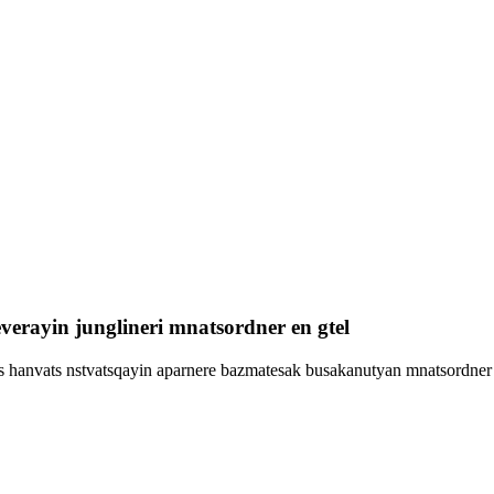
verayin junglineri mnatsordner en gtel
s hanvats nstvatsqayin aparnere bazmatesak busakanutyan mnatsordner e