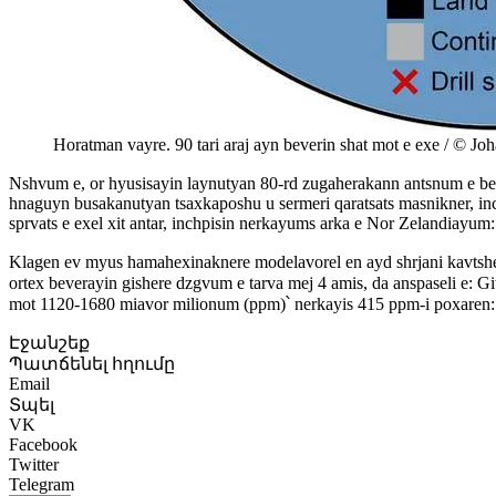
Horatman vayre. 90 tari araj ayn beverin shat mot e exe / © Jo
Nshvum e, or hyusisayin laynutyan 80-rd zugaherakann antsnum e beve
hnaguyn busakanutyan tsaxkaposhu u sermeri qaratsats masnikner, in
sprvats e exel xit antar, inchpisin nerkayums arka e Nor Zelandiayum:
Klagen ev myus hamahexinaknere modelavorel en ayd shrjani kavtshe da
ortex beverayin gishere dzgvum e tarva mej 4 amis, da anspaseli e: 
mot 1120-1680 miavor milionum (ppm)՝ nerkayis 415 ppm-i poxaren:
Էջանշեք
Պատճենել հղումը
Email
Տպել
VK
Facebook
Twitter
Telegram