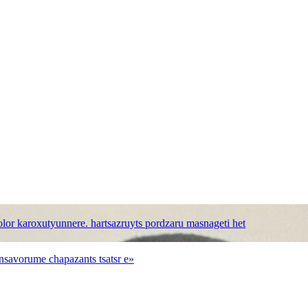
bolor karoxutyunnere. hartsazruyts pordzaru masnageti het
nsavorume chapazants tsatsr e»