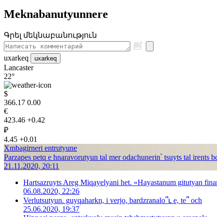
Meknabanutyunnere
Գրել մեկնաբանություն
uxarkeq
uxarkeq
Lancaster
22°
$
366.17
0.00
€
423.46
+0.42
₽
4.45
+0.01
Xmbagirneri entrutyune
Parzapes petq e hnaravorutyun tal mer odachunerin՝ tsuyts tal irents 
21.11.2020, 20:11
Hartsazruyts Areg Miqayelyani het. «Hayastanum gitutyan fina
06.08.2020, 22:26
Verlutsutyun. guyqaharkn, i verjo, bardzranalo՞ւ e, te՞ och
25.06.2020, 19:37