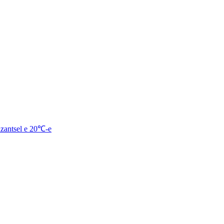
azantsel e 20℃-e