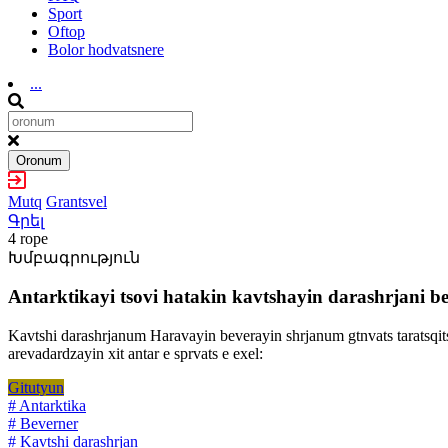
Sport
Oftop
Bolor hodvatsnere
...
Oronum
Mutq
Grantsvel
Գրել
4 rope
Խմբագրություն
Antarktikayi tsovi hatakin kavtshayin darashrjani be
Kavtshi darashrjanum Haravayin beverayin shrjanum gtnvats taratsqit
arevadardzayin xit antar e sprvats e exel:
Gitutyun
# Antarktika
# Beverner
# Kavtshi darashrjan