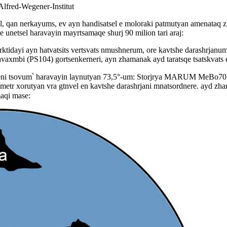
ed-Wegener-Institut
xel, qan nerkayums, ev ayn handisatsel e moloraki patmutyan amenataq
 unetsel haravayin mayrtsamaqe shurj 90 milion tari araj:
ktidayi ayn hatvatsits vertsvats nmushnerum, ore kavtshe darashrjanu
xmbi (PS104) gortsenkerneri, ayn zhamanak ayd taratsqe tsatskvats e
eni tsovum՝ haravayin laynutyan 73,5°-um: Storjrya MARUM MeBo70 h
30 metr xorutyan vra gtnvel en kavtshe darashrjani mnatsordnere. ayd z
maqi mase: