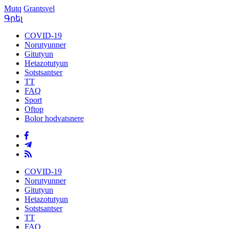
Mutq
Grantsvel
Գրել
COVID-19
Norutyunner
Gitutyun
Hetazotutyun
Sotstsantser
TT
FAQ
Sport
Oftop
Bolor hodvatsnere
COVID-19
Norutyunner
Gitutyun
Hetazotutyun
Sotstsantser
TT
FAQ