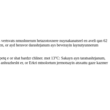
s vertsvats nmushnerum hetazotoxnere nuynakanatsrel en aveli qan 62
 en, or ayd heravor darashrjanum ays beverayin laynutyunnerum
etq e or shat bardzr chliner. mot 13°С: Sakayn ayn taratsashrjanum,
anhrazhesht er, or Erkri mtnolortum jermotsayin atsxattu gaze kazmer