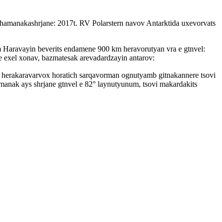
 zhamanakashrjane: 2017t. RV Polarstern navov Antarktida uxevorvats
m Haravayin beverits endamene 900 km heravorutyan vra e gtnvel:
 exel xonav, bazmatesak arevadardzayin antarov:
erakaravarvox horatich sarqavorman ognutyamb gitnakannere tsovi
hamanak ays shrjane gtnvel e 82° laynutyunum, tsovi makardakits