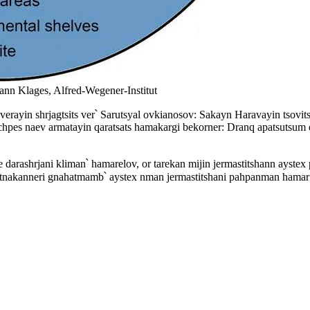
hann Klages, Alfred-Wegener-Institut
rayin shrjagtsits ver՝ Sarutsyal ovkianosov: Sakayn Haravayin tsovit
chpes naev armatayin qaratsats hamakargi bekorner: Dranq apatsutsum
rashrjani kliman՝ hamarelov, or tarekan mijin jermastitshann aystex p
Gitnakanneri gnahatmamb՝ aystex nman jermastitshani pahpanman hamar 