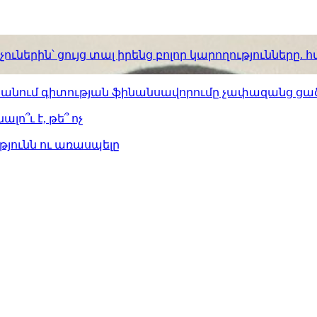
ւներին՝ ցույց տալ իրենց բոլոր կարողությունները
ստանում գիտության ֆինանսավորումը չափազանց ցած
լո՞ւ է, թե՞ ոչ
թյունն ու առասպելը