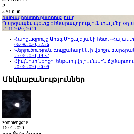
₽
4.51
0.00
Խմբագիրների ընտրությունը
Պարզապես պետք է հնարավորություն տալ մեր օդաչո
21.11.2020, 20:11
Հարցազրույց Արեգ Միքայելյանի հետ. «Հայա
06.08.2020, 22:26
Վերլուծություն. գույքահարկն, ի վերջո, բարձրանա
25.06.2020, 19:37
Հիպնոսի ներքո. ենթարկվելու մասին ճշմարտու
20.06.2020, 20:09
Մեկնաբանություններ
zomhlengone
16.01.2026