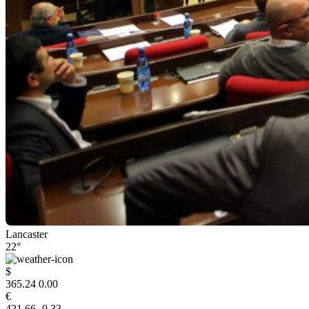
Lancaster
22°
$
365.24
0.00
€
421.66
-0.33