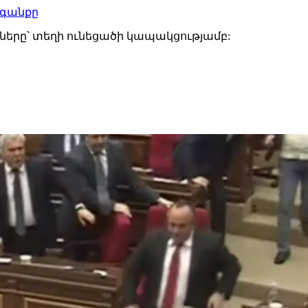
ագանքը
ները՝ տեղի ունեցածի կապակցությամբ: