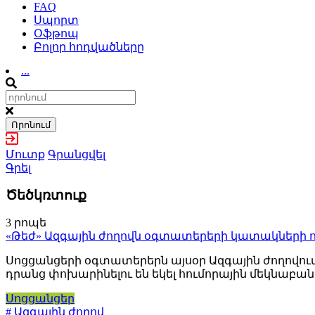
FAQ
Սպորտ
Օֆթոպ
Բոլոր հոդվածները
...
Որոնում
Մուտք
Գրանցվել
Գրել
Ծեծկռտուք
3 րոպե
«Թեժ» Ազգային ժողովն օգտատերերի կատակների ո
Սոցցանցերի օգտատերերն այսօր Ազգային ժողովում
դրանց փոխարինելու են եկել հումորային մեկնաբան
Սոցցանցեր
# Ազգային ժողով