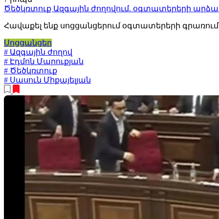
Ծեծկռտուք Ազգային ժողովում. օգտատերերի արձ
Հավաքել ենք սոցցանցերում օգտատերերի գրառում
Սոցցանցեր
# Ազգային ժողով
# Էդմոն Մարուքյան
# Ծեծկռտուք
# Սասուն Միքայելյան