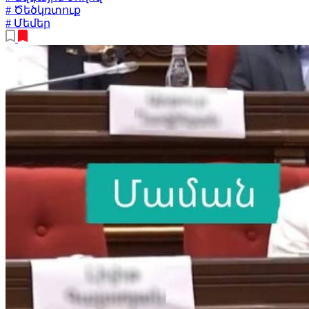
# Ծեծկռտուք
# Մեմեր