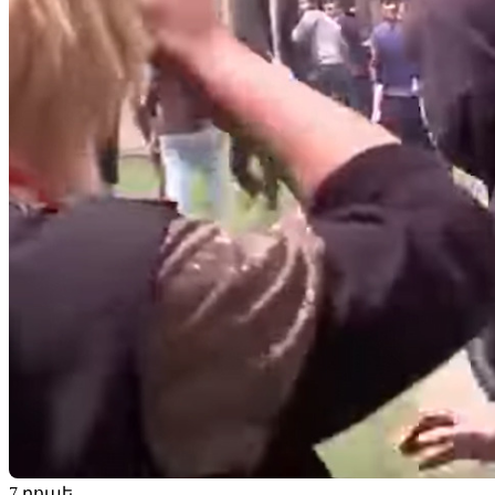
7 րոպե