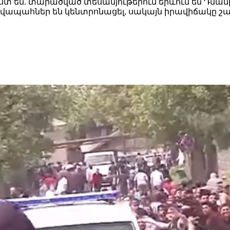
տ են. տարածված տեսանյութերում երևում են Դմանի
վապահներ են կենտրոնացել, սակայն իրավիճակը շար