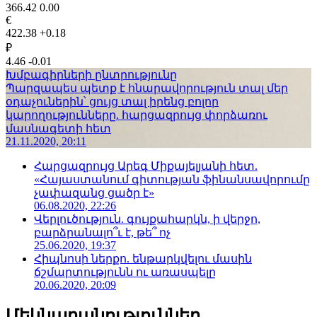
366.42
0.00
€
422.38
+0.18
₽
4.46
-0.01
Խմբագիրների ընտրությունը
Պարզապես պետք է հնարավորություն տալ մեր
օդաչուներին՝ ցույց տալ իրենց բոլոր
կարողությունները. հարցազրույց փորձառու
մասնագետի հետ
21.11.2020, 20:11
Հարցազրույց Արեգ Միքայելյանի հետ.
«Հայաստանում գիտության ֆինանսավորումը
չափազանց ցածր է»
06.08.2020, 22:26
Վերլուծություն. գույքահարկն, ի վերջո,
բարձրանալո՞ւ է, թե՞ ոչ
25.06.2020, 19:37
Հիպնոսի ներքո. ենթարկվելու մասին
ճշմարտությունն ու առասպելը
20.06.2020, 20:09
Մեկնաբանություններ