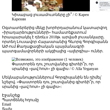
Կիսաբաց լուսամուտները չի՞ / © Карен
Каренян
Օգտատերերից մեկը խորհրդարանում կատարվող
«իրադարձությունների» համատեքստում
հրապարակել է դեռևս 2018թ. արված լուսանկարը,
որտեղ Լուսավոր Հայաստանից Գևորգ Գորգիսյանն
ԱԺ-ում Քաղաքացիական պայմանագրի
պատգամավորների ակցիայից «ալերգիա» ուներ.
Փաստորեն դու շուտվանից գիտեի՞ր, որ
սրանից «լավ հոտ» չի գալիս / © Alla Yeganyan
Մեկնաբանություններում Գորգիսյանին են դիմել`
նշելով. «Փաստորեն դու շուտվանից գիտեի՞ր, որ
սրանից «լավ հոտ» չի գալիս»:
Էջանշեք
Պատճենել հղումը
Email
Տպել