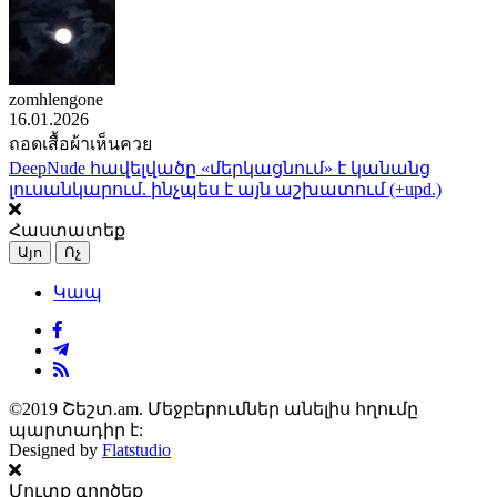
zomhlengone
16.01.2026
ถอดเสื้อผ้าเห็นควย
DeepNude հավելվածը «մերկացնում» է կանանց
լուսանկարում. ինչպես է այն աշխատում (+upd.)
Հաստատեք
Այո
Ոչ
Կապ
©2019 Շեշտ.am. Մեջբերումներ անելիս հղումը
պարտադիր է:
Designed by
Flatstudio
Մուտք գործեք