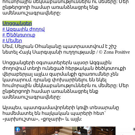
հումորային մեկնաբանություններն ու մեմերը: Մեր
ընթերցողի համար առանձնացրել ենք
ամենաուշագրավները:
Սոցցանցեր
# Ազգային ժողով
# Ծեծկռտուք
# Մեմեր
Մեմ, Սեյրան Օհանյանը պատրաստվում է շիշ
նետել Հայկ Սարգսյանի ուղղությամբ / © Zona Positive
Սոցցանցերի օգտատերերն այսօր Ազգային
ժողովում տեղի ունեցած հերթական ծեծկռտուքի
վերաբերյալ այլևս զարմանքի գրառումներ չեն
կատարում. դրանց փոխարինելու են եկել
հումորային մեկնաբանություններն ու մեմերը: Մեր
ընթերցողի համար առանձնացրել ենք
ամենաուշագրավները:
Այսպես, պատգամավորների կռվի տեսարանը
համեմատել են հայկական պարերի հետ`
«յարխուշտա», «քոչարի» և այլն: