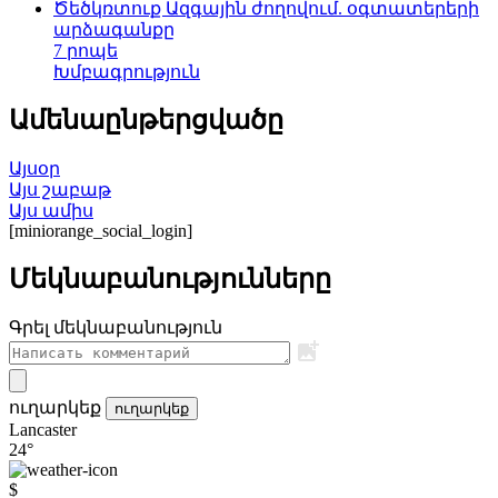
Ծեծկռտուք Ազգային ժողովում. օգտատերերի
արձագանքը
7 րոպե
Խմբագրություն
Ամենաընթերցվածը
Այսօր
Այս շաբաթ
Այս ամիս
[miniorange_social_login]
Մեկնաբանությունները
Գրել մեկնաբանություն
ուղարկեք
ուղարկեք
Lancaster
24°
$