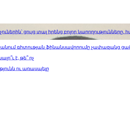
ւներին՝ ցույց տալ իրենց բոլոր կարողությունները
ստանում գիտության ֆինանսավորումը չափազանց ցած
լո՞ւ է, թե՞ ոչ
թյունն ու առասպելը