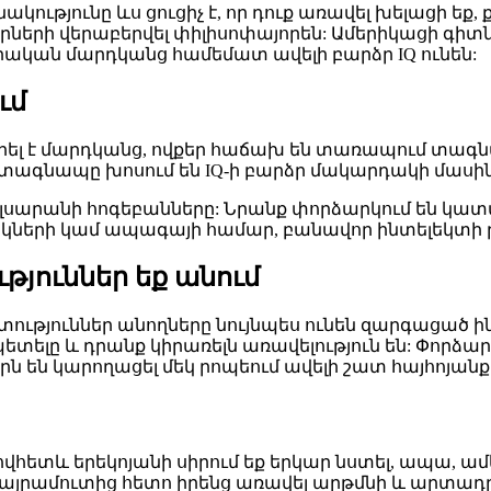
ությունը ևս ցուցիչ է, որ դուք առավել խելացի եք,
րների վերաբերվել փիլիսոփայորեն: Ամերիկացի գիտ
րական մարդկանց համեմատ ավելի բարձր IQ ունեն:
ւմ
րել է մարդկանց, ովքեր հաճախ են տառապում տագն
և տագնապը խոսում են IQ-ի բարձր մակարդակի մասին
ալսարանի հոգեբանները: Նրանք փորձարկում են կատ
ների կամ ապագայի համար, բանավոր ինտելեկտի թե
թյուններ եք անում
ություններ անողները նույնպես ունեն զարգացած ի
պետելը և դրանք կիրառելն առավելություն են: Փոր
ն են կարողացել մեկ րոպեում ավելի շատ հայհոյան
վհետև երեկոյանի սիրում եք երկար նստել, ապա, ա
 մայրամուտից հետո իրենց առավել արթմնի և արտա