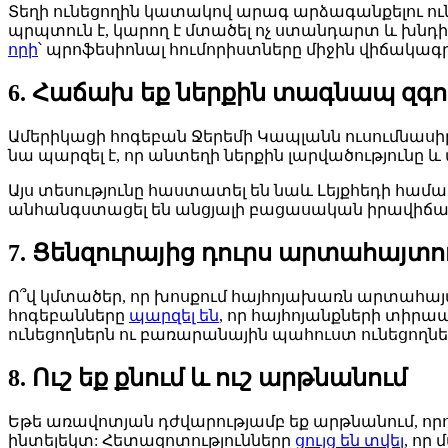
Տեղի ունեցողին կատակով արագ արձագանքելու ունակ
պրպտուն է, կարող է մտածել ոչ ստանդարտ և խնդի
որի
՝ պրոֆեսիոնալ հումորիստները միջին վիճակագ
6. Հաճախ եք ներքին տագնապ զգո
Ամերիկացի հոգեբան Ջերեմի Կապլանն ուսումնասի
նա պարզել է, որ անտեղի ներքին լարվածությունը 
Այս տեսությունը հաստատել են նաև Լեյքհեդի համ
անհանգստացել են անցյալի բացասական իրավիճակ
7. Ցենզուրայից դուրս արտահայտու
Ո՞վ կմտածեր, որ խոսքում հայհոյախառն արտահայտ
հոգեբանները
պարզել են
, որ հայհոյանքների տիրա
ունեցողներն ու բառարանային պահուստ ունեցողներ
8. Ուշ եք քնում և ուշ արթնանում
Եթե առավոտյան դժվարությամբ եք արթնանում, որո
ինտելեկտ: Հետազոտությունները
ցույց են տվել
, որ