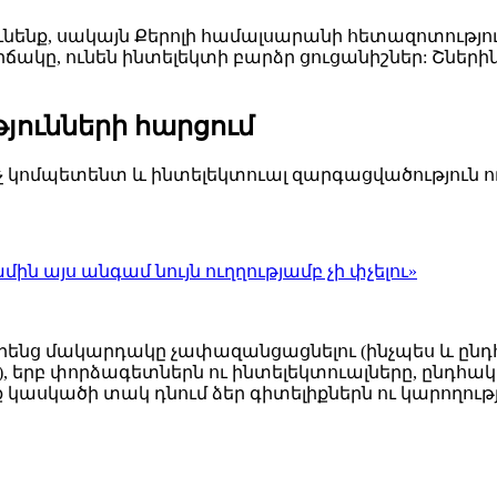
ունենք, սակայն Քերոլի համալսարանի հետազոտությո
վիճակը, ունեն ինտելեկտի բարձր ցուցանիշներ: Շնե
թյունների հարցում
քիչ կոմպետենտ և ինտելեկտուալ զարգացվածություն ո
մին այս անգամ նույն ուղղությամբ չի փչելու»
իրենց մակարդակը չափազանցացնելու (ինչպես և ը
 երբ փորձագետներն ու ինտելեկտուալները, ընդհակ
ք կասկածի տակ դնում ձեր գիտելիքներն ու կարողու