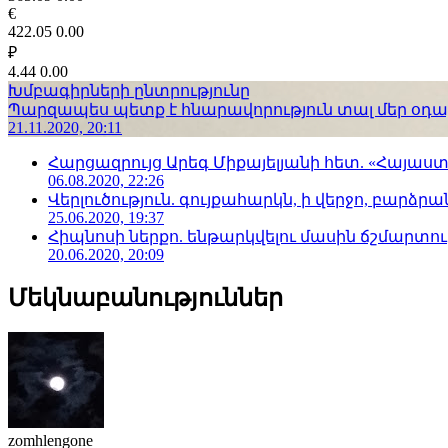
€
422.05
0.00
₽
4.44
0.00
Խմբագիրների ընտրությունը
Պարզապես պետք է հնարավորություն տալ մեր օդաչո
21.11.2020, 20:11
Հարցազրույց Արեգ Միքայելյանի հետ. «Հայա
06.08.2020, 22:26
Վերլուծություն. գույքահարկն, ի վերջո, բարձրանա
25.06.2020, 19:37
Հիպնոսի ներքո. ենթարկվելու մասին ճշմարտու
20.06.2020, 20:09
Մեկնաբանություններ
zomhlengone