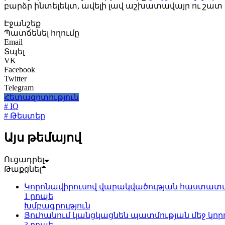
բարձր ինտելեկտ, ավելի լավ աշխատավայր ու շատ ե
Էջանշեք
Պատճենել հղումը
Email
Տպել
VK
Facebook
Twitter
Telegram
Հետազոտություն
# IQ
# Թեստեր
Այս թեմայով
Ուցադրել
Թաքցնել
Կորոնավիրուսով վարակվածության հաստատված
1 րոպե
Խմբագրություն
Յուհանում կանցկացնեն պատմության մեջ կո
3 րոպե