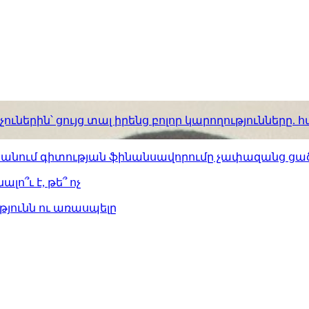
ւներին՝ ցույց տալ իրենց բոլոր կարողությունները
ստանում գիտության ֆինանսավորումը չափազանց ցած
լո՞ւ է, թե՞ ոչ
թյունն ու առասպելը