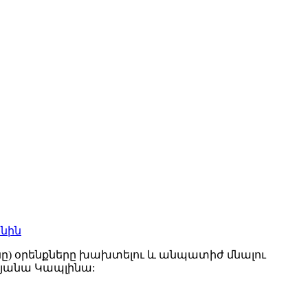
անին
անը) օրենքները խախտելու և անպատիժ մնալու
ատյանա Կապլինա: