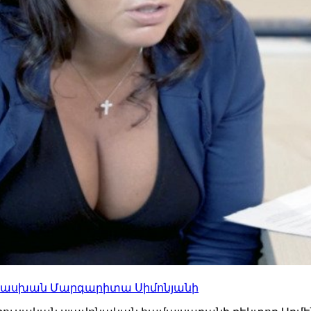
ատասխան Մարգարիտա Սիմոնյանի