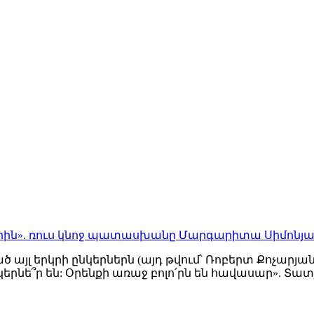
դներին». ռուս կնոջ պատասխանը Մարգարիտա Սիմոնյ
 այլ երկրի ընկերներն (այդ թվում՝ Ռոբերտ Քոչարյ
կերնե՞ր են: Օրենքի առաջ բոլո՛րն են հավասար». Տ