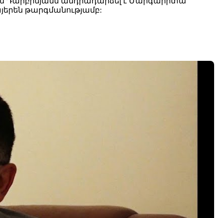
են Դարբինյանն անդրադարձել է Մարգարիտա
այերեն թարգմանությամբ: