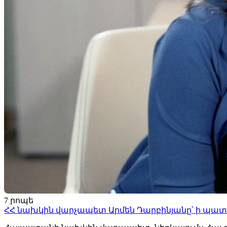
7 րոպե
ՀՀ նախկին վարչապետ Արմեն Դարբինյանը՝ ի պ