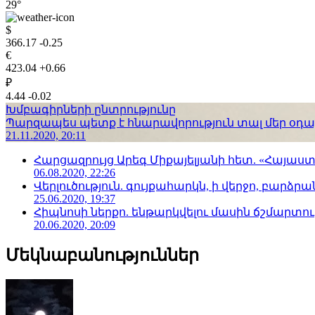
29°
$
366.17
-0.25
€
423.04
+0.66
₽
4.44
-0.02
Խմբագիրների ընտրությունը
Պարզապես պետք է հնարավորություն տալ մեր օդաչո
21.11.2020, 20:11
Հարցազրույց Արեգ Միքայելյանի հետ. «Հայա
06.08.2020, 22:26
Վերլուծություն. գույքահարկն, ի վերջո, բարձրանա
25.06.2020, 19:37
Հիպնոսի ներքո. ենթարկվելու մասին ճշմարտու
20.06.2020, 20:09
Մեկնաբանություններ