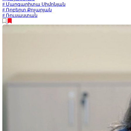
# Մարգարիտա Սիմոնյան
# Ռոբերտ Քոչարյան
# Ռուսաստան