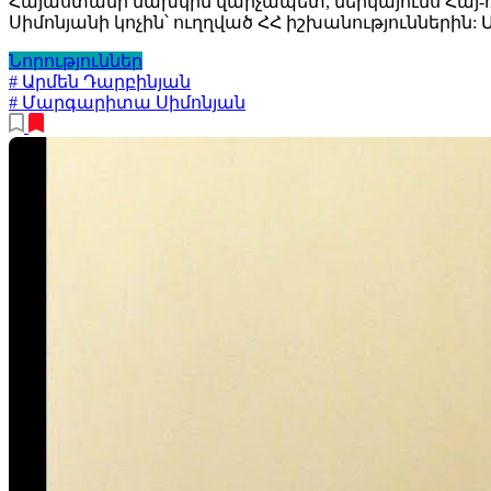
Հայաստանի նախկին վարչապետ, ներկայումս Հայ
Սիմոնյանի կոչին՝ ուղղված ՀՀ իշխանությունների
Նորություններ
# Արմեն Դարբինյան
# Մարգարիտա Սիմոնյան