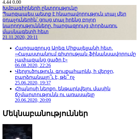
4.44
0.00
Խմբագիրների ընտրությունը
Պարզապես պետք է հնարավորություն տալ մեր
օդաչուներին՝ ցույց տալ իրենց բոլոր
կարողությունները. հարցազրույց փորձառու
մասնագետի հետ
21.11.2020, 20:11
Հարցազրույց Արեգ Միքայելյանի հետ.
«Հայաստանում գիտության ֆինանսավորումը
չափազանց ցածր է»
06.08.2020, 22:26
Վերլուծություն. գույքահարկն, ի վերջո,
բարձրանալո՞ւ է, թե՞ ոչ
25.06.2020, 19:37
Հիպնոսի ներքո. ենթարկվելու մասին
ճշմարտությունն ու առասպելը
20.06.2020, 20:09
Մեկնաբանություններ