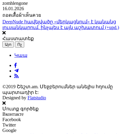
zomhlengone
16.01.2026
ถอดเสื้อผ้าเห็นควย
DeepNude հավելվածը «մերկացնում» է կանանց
լուսանկարում. ինչպես է այն աշխատում (+upd.)
Հաստատեք
Այո
Ոչ
Կապ
©2019 Շեշտ.am. Մեջբերումներ անելիս հղումը
պարտադիր է:
Designed by
Flatstudio
Մուտք գործեք
Вконтакте
Facebook
Twitter
Google