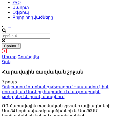
FAQ
Սպորտ
Օֆթոպ
Բոլոր հոդվածները
...
Որոնում
Մուտք
Գրանցվել
Գրել
Հարավային ռազմական շրջան
3 րոպե
Դոնբասում գարնանը թեժացում է սպասվում, իսկ
ռուսական Սու-երը հարավում մասշտաբային
թռիչքներ են իրականացնում
ՌԴ Հարավային ռազմական շրջանի ավիագնդերի
Սու-34 կործանիչ-ռմբակոծիչների և Սու-30ՍՄ
կործանիչների երկու էսկադրիլիաների