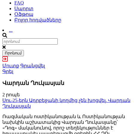
FAQ
Սպորտ
Օֆթոպ
Բոլոր հոդվածները
...
Որոնում
Մուտք
Գրանցվել
Գրել
Վարդան Ղուկասյան
2 րոպե
Սու-25-երն Ադրբեջանի կողմից չեն խոցվել. Վարդան
Ղուկասյան
Ռազմական ոստիկանության և Ոստիկանության
նախկին աշխատակից Վարդան Ղուկասյանը՝
«Դոգ» մականունով, որոշ տեղեկություններ է
հրապարակել պատերազմի օրերին ՀՀ ԶՈւ