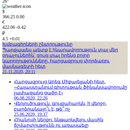
26°
$
366.25
0.00
€
422.06
-0.42
₽
4.5
+0.01
Խմբագիրների ընտրությունը
Պարզապես պետք է հնարավորություն տալ մեր
օդաչուներին՝ ցույց տալ իրենց բոլոր
կարողությունները. հարցազրույց փորձառու
մասնագետի հետ
21.11.2020, 20:11
Հարցազրույց Արեգ Միքայելյանի հետ.
«Հայաստանում գիտության ֆինանսավորումը
չափազանց ցածր է»
06.08.2020, 22:26
Վերլուծություն. գույքահարկն, ի վերջո,
բարձրանալո՞ւ է, թե՞ ոչ
25.06.2020, 19:37
Հիպնոսի ներքո. ենթարկվելու մասին
ճշմարտությունն ու առասպելը