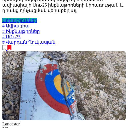
ավիացիայի Սու-25 ինքնաթիռների կիրառության և
դրանց ոչնչացման վերաբերյալ:
Նորություններ
# Ավիացիա
# Ինքնաթիռներ
# ՍՈւ-25
# Վարդան Ղուկասյան
Lancaster