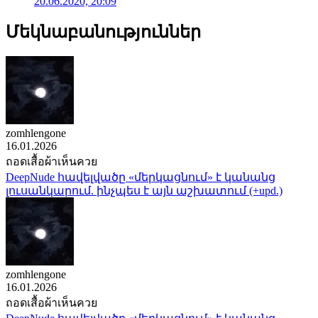
20.06.2020, 20:09
Մեկնաբանություններ
zomhlengone
16.01.2026
ถอดเสื้อผ้าเห็นควย
DeepNude հավելվածը «մերկացնում» է կանանց
լուսանկարում. ինչպես է այն աշխատում (+upd.)
zomhlengone
16.01.2026
ถอดเสื้อผ้าเห็นควย