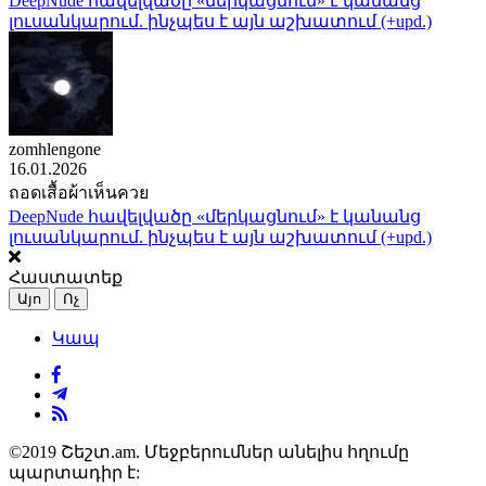
DeepNude հավելվածը «մերկացնում» է կանանց
լուսանկարում. ինչպես է այն աշխատում (+upd.)
zomhlengone
16.01.2026
ถอดเสื้อผ้าเห็นควย
DeepNude հավելվածը «մերկացնում» է կանանց
լուսանկարում. ինչպես է այն աշխատում (+upd.)
Հաստատեք
Այո
Ոչ
Կապ
©2019 Շեշտ.am. Մեջբերումներ անելիս հղումը
պարտադիր է: