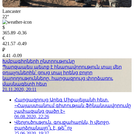
Lancaster
22°
$
365.89
-0.36
€
421.57
-0.49
₽
4.41
-0.09
Խմբագիրների ընտրությունը
Պարզապես պետք է հնարավորություն տալ մեր
օդաչուներին՝ ցույց տալ իրենց բոլոր
կարողությունները. հարցազրույց փորձառու
մասնագետի հետ
21.11.2020, 20:11
Հարցազրույց Արեգ Միքայելյանի հետ.
«Հայաստանում գիտության ֆինանսավորումը
չափազանց ցածր է»
06.08.2020, 22:26
Վերլուծություն. գույքահարկն, ի վերջո,
բարձրանալո՞ւ է, թե՞ ոչ
25.06.2020, 19:37