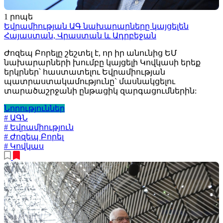
1 րոպե
Եվրամիության ԱԳ նախարարները կայցելեն
Հայաստան, Վրաստան և Ադրբեջան
Ժոզեպ Բորելը շեշտել է, որ իր անունից ԵՄ
նախարարների խումբը կայցելի Կովկասի երեք
երկրներ՝ հաստատելու Եվրամիության
պատրաստակամությունը` մասնակցելու
տարածաշրջանի ընթացիկ զարգացումներին:
Նորություններ
# ԱԳՆ
# Եվրամիություն
# Ժոզեպ Բորել
# Կովկաս