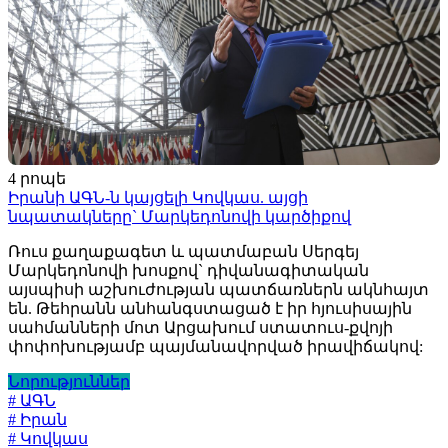
4 րոպե
Իրանի ԱԳՆ-ն կայցելի Կովկաս. այցի
նպատակները` Մարկեդոնովի կարծիքով
Ռուս քաղաքագետ և պատմաբան Սերգեյ
Մարկեդոնովի խոսքով` դիվանագիտական
այսպիսի աշխուժության պատճառներն ակնհայտ
են. Թեհրանն անհանգստացած է իր հյուսիսային
սահմանների մոտ Արցախում ստատուս-քվոյի
փոփոխությամբ պայմանավորված իրավիճակով:
Նորություններ
# ԱԳՆ
# Իրան
# Կովկաս