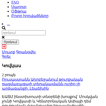
FAQ
Սպորտ
Օֆթոպ
Բոլոր հոդվածները
...
Որոնում
Մուտք
Գրանցվել
Գրել
Կովկաս
2 րոպե
Ռուսաստանն Ադրբեջանում թուրքական
ռազմաբազայի տեղակայմանն ուղիղ չի
արձագանքի. Լեպեխին
ԵԱՏՄ ինստիտուտի տնօրենի խոսքով` Մոսկվան
չունի Կովկասի և Կենտրոնական Ասիայի դեմ
թուրքական վտանգավոր էքսպանսիային