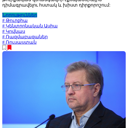
դիմագրավելու հստակ և խիստ դիրքորոշում:
Նորություններ
# Թուրքիա
# Կենտրոնական Ասիա
# Կովկաս
# Ռազմաբազաներ
# Ռուսաստան