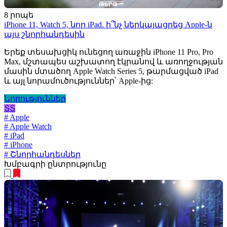
8 րոպե
iPhone 11, Watch 5, նոր iPad. ի՞նչ ներկայացրեց Apple-ն
այս շնորհանդեսին
Երեք տեսախցիկ ունեցող առաջին iPhone 11 Pro, Pro
Max, մշտապես աշխատող էկրանով և առողջության
մասին մտածող Apple Watch Series 5, թարմացված iPad
և այլ նորամուծություններ՝ Apple-ից:
Նորություններ
ՏՏ
# Apple
# Apple Watch
# iPad
# iPhone
# Շնորհանդեսներ
Խմբագրի ընտրությունը