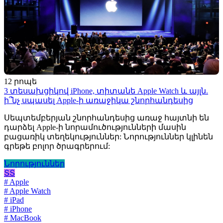
12 րոպե
3 տեսախցիկով iPhone, տիտանե Apple Watch և այլն.
ի՞նչ սպասել Apple-ի առաջիկա շնորհանդեսից
Սեպտեմբերյան շնորհանդեսից առաջ հայտնի են
դարձել Apple-ի նորամուծությունների մասին
բացառիկ տեղեկություններ: Նորություններ կլինեն
գրեթե բոլոր ծրագրերում:
Նորություններ
ՏՏ
# Apple
# Apple Watch
# iPad
# iPhone
# MacBook