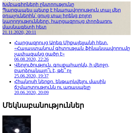
Խմբագիրների ընտրությունը
Պարզապես պետք է հնարավորություն տալ մեր
օդաչուներին՝ ցույց տալ իրենց բոլոր
կարողությունները. հարցազրույց փորձառու
մասնագետի հետ
21.11.2020, 20:11
Հարցազրույց Արեգ Միքայելյանի հետ.
«Հայաստանում գիտության ֆինանսավորումը
չափազանց ցածր է»
06.08.2020, 22:26
Վերլուծություն. գույքահարկն, ի վերջո,
բարձրանալո՞ւ է, թե՞ ոչ
25.06.2020, 19:37
Հիպնոսի ներքո. ենթարկվելու մասին
ճշմարտությունն ու առասպելը
20.06.2020, 20:09
Մեկնաբանություններ