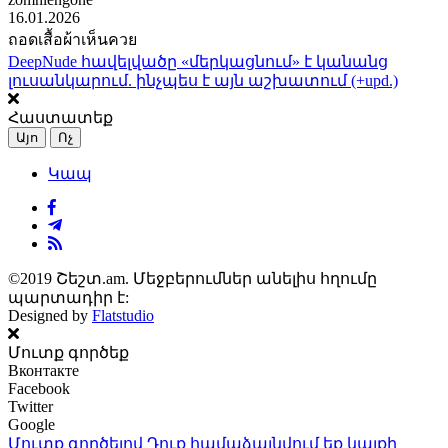
16.01.2026
ถอดเสื้อผ้าเห็นควย
DeepNude հավելվածը «մերկացնում» է կանանց
լուսանկարում. ինչպես է այն աշխատում (+upd.)
Հաստատեք
Այո
Ոչ
Կապ
©2019 Շեշտ.am. Մեջբերումներ անելիս հղումը
պարտադիր է:
Designed by
Flatstudio
Մուտք գործեք
Вконтакте
Facebook
Twitter
Google
Մուտք գործելով Դուք համաձայնվում եք կայքի