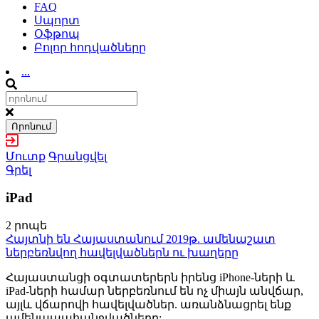
FAQ
Սպորտ
Օֆթոպ
Բոլոր հոդվածները
...
Որոնում
Մուտք
Գրանցվել
Գրել
iPad
2 րոպե
Հայտնի են Հայաստանում 2019թ. ամենաշատ
ներբեռնվող հավելվածներն ու խաղերը
Հայաստանցի օգտատերերն իրենց iPhone-ների և
iPad-ների համար ներբեռնում են ոչ միայն անվճար,
այլև վճարովի հավելվածներ. առանձնացրել ենք
ամենապահանջվածները: