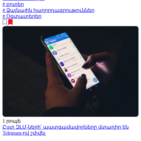
# բոտեր
# Ձայնային հաղորդագրություններ
# Օգտատերեր
1 րոպե
Ըստ ԶԼՄ-ների՝ պատգամավորները մտադիր են
Telegram-ով շփվել