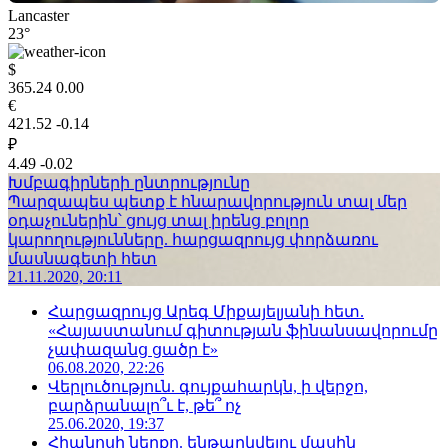
Lancaster
23°
$
365.24
0.00
€
421.52
-0.14
₽
4.49
-0.02
Խմբագիրների ընտրությունը
Պարզապես պետք է հնարավորություն տալ մեր
օդաչուներին՝ ցույց տալ իրենց բոլոր
կարողությունները. հարցազրույց փորձառու
մասնագետի հետ
21.11.2020, 20:11
Հարցազրույց Արեգ Միքայելյանի հետ.
«Հայաստանում գիտության ֆինանսավորումը
չափազանց ցածր է»
06.08.2020, 22:26
Վերլուծություն. գույքահարկն, ի վերջո,
բարձրանալո՞ւ է, թե՞ ոչ
25.06.2020, 19:37
Հիպնոսի ներքո. ենթարկվելու մասին