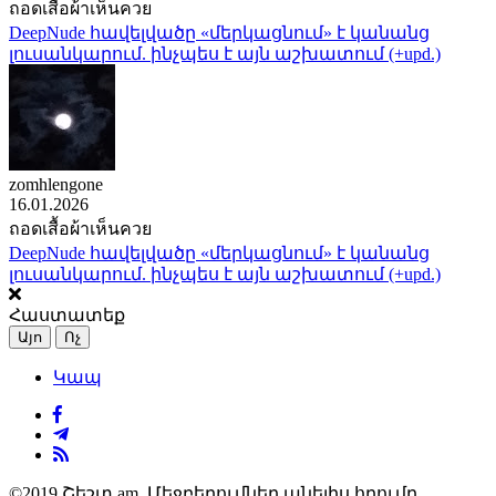
ถอดเสื้อผ้าเห็นควย
DeepNude հավելվածը «մերկացնում» է կանանց
լուսանկարում. ինչպես է այն աշխատում (+upd.)
zomhlengone
16.01.2026
ถอดเสื้อผ้าเห็นควย
DeepNude հավելվածը «մերկացնում» է կանանց
լուսանկարում. ինչպես է այն աշխատում (+upd.)
Հաստատեք
Այո
Ոչ
Կապ
©2019 Շեշտ.am. Մեջբերումներ անելիս հղումը