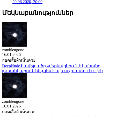
20.06.2020, 20:09
Մեկնաբանություններ
zomhlengone
16.01.2026
ถอดเสื้อผ้าเห็นควย
DeepNude հավելվածը «մերկացնում» է կանանց
լուսանկարում. ինչպես է այն աշխատում (+upd.)
zomhlengone
16.01.2026
ถอดเสื้อผ้าเห็นควย