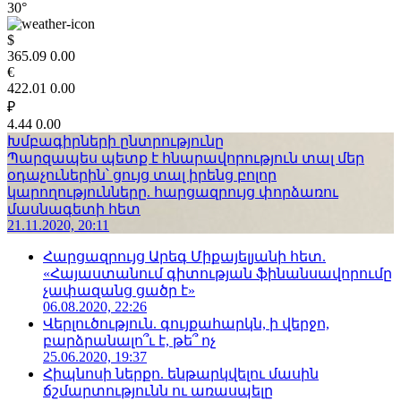
30°
$
365.09
0.00
€
422.01
0.00
₽
4.44
0.00
Խմբագիրների ընտրությունը
Պարզապես պետք է հնարավորություն տալ մեր
օդաչուներին՝ ցույց տալ իրենց բոլոր
կարողությունները. հարցազրույց փորձառու
մասնագետի հետ
21.11.2020, 20:11
Հարցազրույց Արեգ Միքայելյանի հետ.
«Հայաստանում գիտության ֆինանսավորումը
չափազանց ցածր է»
06.08.2020, 22:26
Վերլուծություն. գույքահարկն, ի վերջո,
բարձրանալո՞ւ է, թե՞ ոչ
25.06.2020, 19:37
Հիպնոսի ներքո. ենթարկվելու մասին
ճշմարտությունն ու առասպելը