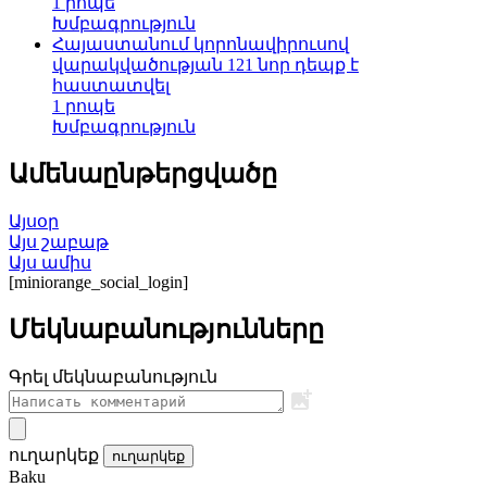
1 րոպե
Խմբագրություն
Հայաստանում կորոնավիրուսով
վարակվածության 121 նոր դեպք է
հաստատվել
1 րոպե
Խմբագրություն
Ամենաընթերցվածը
Այսօր
Այս շաբաթ
Այս ամիս
[miniorange_social_login]
Մեկնաբանությունները
Գրել մեկնաբանություն
ուղարկեք
ուղարկեք
Baku