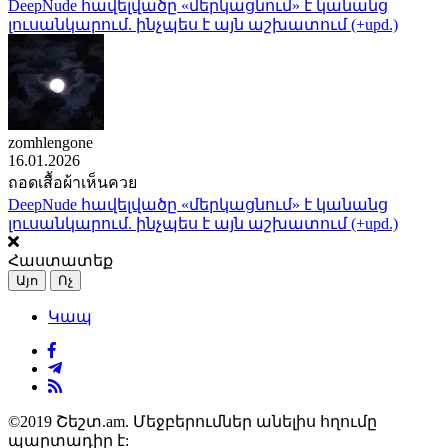
DeepNude հավելվածը «մերկացնում» է կանանց
լուսանկարում. ինչպես է այն աշխատում (+upd.)
zomhlengone
16.01.2026
ถอดเสื้อผ้าเห็นควย
DeepNude հավելվածը «մերկացնում» է կանանց
լուսանկարում. ինչպես է այն աշխատում (+upd.)
Հաստատեք
Այո
Ոչ
Կապ
©2019 Շեշտ.am. Մեջբերումներ անելիս հղումը
պարտադիր է: