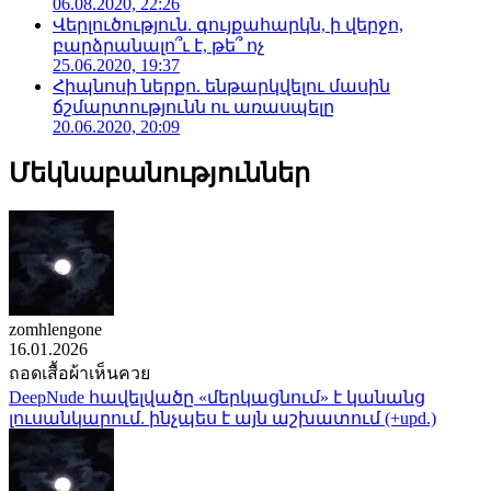
06.08.2020, 22:26
Վերլուծություն. գույքահարկն, ի վերջո,
բարձրանալո՞ւ է, թե՞ ոչ
25.06.2020, 19:37
Հիպնոսի ներքո. ենթարկվելու մասին
ճշմարտությունն ու առասպելը
20.06.2020, 20:09
Մեկնաբանություններ
zomhlengone
16.01.2026
ถอดเสื้อผ้าเห็นควย
DeepNude հավելվածը «մերկացնում» է կանանց
լուսանկարում. ինչպես է այն աշխատում (+upd.)