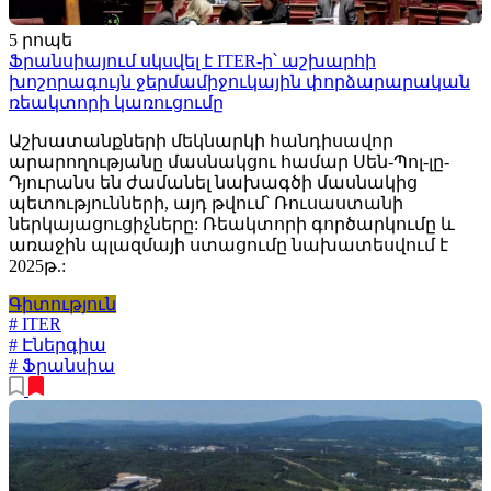
5 րոպե
Ֆրանսիայում սկսվել է ITER-ի՝ աշխարհի
խոշորագույն ջերմամիջուկային փորձարարական
ռեակտորի կառուցումը
Աշխատանքների մեկնարկի հանդիսավոր
արարողությանը մասնակցու համար Սեն-Պոլ-լը-
Դյուրանս են ժամանել նախագծի մասնակից
պետությունների, այդ թվում՝ Ռուսաստանի
ներկայացուցիչները: Ռեակտորի գործարկումը և
առաջին պլազմայի ստացումը նախատեսվում է
2025թ.:
Գիտություն
# ITER
# Էներգիա
# Ֆրանսիա