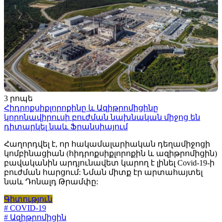
3 րոպե
Հիդրոքսիքլորոքինը և Ազիթրոմիցինը
կորոնավիրուսի բուժման նախնական միջոց են
դիտարկել նաև Ֆրանսիայում
Հաղորդվել է, որ հակամալարիական դեղամիջոցի
կոմբինացիան (հիդրոքսիքլորոքին և ազիթրոմիցին)
բավականին արդյունավետ կարող է լինել Covid-19-ի
բուժման հարցում: Նման միտք էր արտահայտել
նաև Դոնալդ Թրամփը:
Գիտություն
# COVID-19
# Ազիթրոմիցին