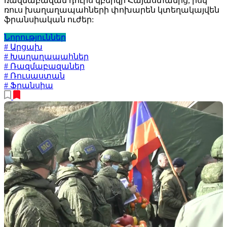
ռազմաբազան դուրս կբերվի Հայաստանից, իսկ
ռուս խաղաղապահների փոխարեն կտեղակայվեն
ֆրանսիական ուժեր:
Նորություններ
# Արցախ
# Խաղաղապահներ
# Ռազմաբազաներ
# Ռուսաստան
# Ֆրանսիա