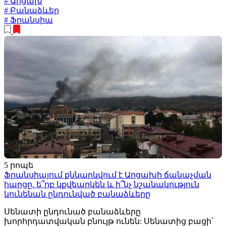
# Արցախ
# Բանաձևեր
# Ֆրանսիա
5 րոպե
Ֆրանսիայում քննարկվում է Արցախի ճանաչման
հարցը. ե՞րբ կքվեարկեն և ի՞նչ նշանակություն
կունենան ընդունված բանաձևերը
Սենատի ընդունած բանաձևերը
խորհրդատվական բնույթ ունեն: Սենատից բացի՝