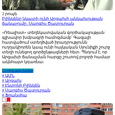
2 րոպե
Բլինկենը նկատի ունի Արցախի անկախության
ճանաչումը․ Սարգիս Ծատուրյան
«Ռեալիստ» տեղեկատվական գործակալության
գլխավոր խմբագրի համոզմամբ՝ Գազայի
հատվածում ստեղծված իրադրությունն
ուղղակիորեն կապ ունի հայկական Սյունիքի շուրջ
տեղի ունեցող գործընթացների հետ։ Պնդում է, որ
Արցախի ճանաչման հարցը շուտով բոլորի համար
ակնհայտ կդառնա։
Նորություններ
# ԱՄՆ
# Արցախ
# Էնտոնի Բլինկեն
# Սարգիս Ծատուրյան
# Ֆրանսիա