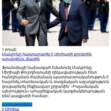
1 րոպե
Մակրոնը հայտարարել է սիրիացի քրդերին
աջակցելու մասին
Ֆրանսիայի նախագահ Էմանուել Մակրոնը
Սիրիայի Քուրդիստանի ղեկավարության հետ
հանդիպման ժամանակ պատրաստականություն է
հայտնել տնտեսական և ռազմական աջակցություն
ցուցաբերել ինքնավար շրջանին` «Իսլամական
պետություն» ահաբեկչական կազմակերպության
դեմ պայքարի համար:
Նորություններ
# Սիրիա