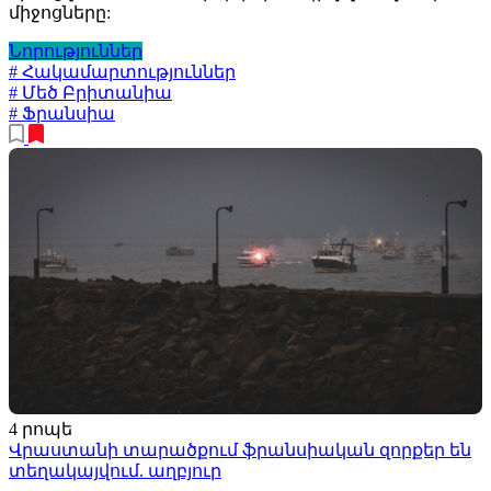
միջոցները:
Նորություններ
# Հակամարտություններ
# Մեծ Բրիտանիա
# Ֆրանսիա
4 րոպե
Վրաստանի տարածքում ֆրանսիական զորքեր են
տեղակայվում. աղբյուր