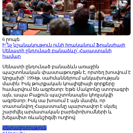
6 րոպե
Ի՞նչ նշանակություն ունի իրականում Ֆրանսիայի
Սենատի ընդունած բանաձևը՝ Հայաստանի
համար
Սենատի ընդունած բանաձևն առաջին
պաշտոնական փաստաթուղթն է, որտեղ խոսվում է
Արցախի՝ 1994թ. սահմաններում անկախության
մասին: Իսկ թուրքական կոալիցիայի զորքերը
համարվում են ագրեսոր: Եթե Մակրոնը ստորագրի
այն, ապա Բաքուն պաշտոնապես կհռչակվի
ագրեսոր: Իսկ սա խոսում է այն մասին, որ
տատանվող Հայաստանը պարտավոր է սկսել
շարժվել արմատական բարեփոխումների և
խելամիտ ռևանշիզմի ուղիով:
Հետազոտություն