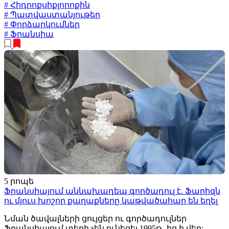
# Հիդրոքսիքլորոքին
# Պատվաստանյութեր
# Փորձարկումներ
# Ֆրանսիա
5 րոպե
Ֆրանսիայում աննախադեպ գործադուլ է. Ֆարիզն
ու մյուս խոշոր քաղաքները կաթվածահար են եղել
Նման ծավալների ցույցեր ու գործադուլներ
Ֆրանսիայում տեղի չեն ունեցել 1995թ.-ից ի վեր: