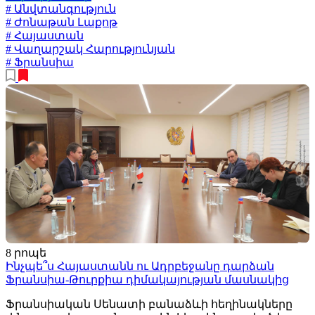
# Անվտանգություն
# Ժոնաթան Լաքոթ
# Հայաստան
# Վաղարշակ Հարությունյան
# Ֆրանսիա
8 րոպե
Ինչպե՞ս Հայաստանն ու Ադրբեջանը դարձան
Ֆրանսիա-Թուրքիա դիմակայության մասնակից
Ֆրանսիական Սենատի բանաձևի հեղինակները