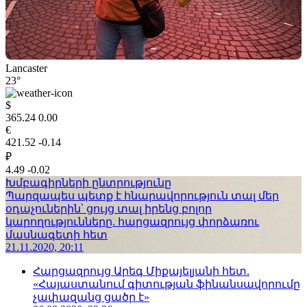
Lancaster
23°
$
365.24
0.00
€
421.52
-0.14
₽
4.49
-0.02
Խմբագիրների ընտրությունը
Պարզապես պետք է հնարավորություն տալ մեր
օդաչուներին՝ ցույց տալ իրենց բոլոր
կարողությունները. հարցազրույց փորձառու
մասնագետի հետ
21.11.2020, 20:11
Հարցազրույց Արեգ Միքայելյանի հետ.
«Հայաստանում գիտության ֆինանսավորումը
չափազանց ցածր է»