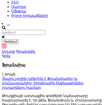
FAQ
Սպորտ
Օֆթոպ
Բոլոր հոդվածները
...
Որոնում
Մուտք
Գրանցվել
Գրել
Ֆրանսիա
1 րոպե
Չավուշօղլին դժգոհել է Ֆրանսիայից ու
Հունաստանից` հրդեհային ինքնաթիռներ
չուղարկելու համար
Թուրքիայի արտաքին գործերի նախարարը
հայտարարել է, որ թեև Ֆրանսիան և Հունաստանը
Թուրքիային իրենց աջակցությունն էին առաջարկել