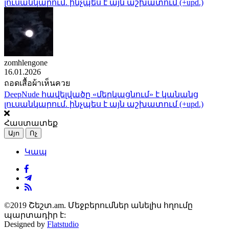
լուսանկարում. ինչպես է այն աշխատում (+upd.)
zomhlengone
16.01.2026
ถอดเสื้อผ้าเห็นควย
DeepNude հավելվածը «մերկացնում» է կանանց
լուսանկարում. ինչպես է այն աշխատում (+upd.)
Հաստատեք
Այո
Ոչ
Կապ
©2019 Շեշտ.am. Մեջբերումներ անելիս հղումը
պարտադիր է:
Designed by
Flatstudio