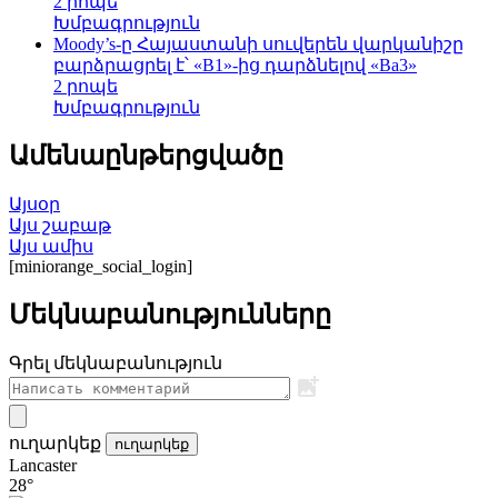
2 րոպե
Խմբագրություն
Moody’s-ը Հայաստանի սուվերեն վարկանիշը
բարձրացրել է՝ «B1»-ից դարձնելով «Ba3»
2 րոպե
Խմբագրություն
Ամենաընթերցվածը
Այսօր
Այս շաբաթ
Այս ամիս
[miniorange_social_login]
Մեկնաբանությունները
Գրել մեկնաբանություն
ուղարկեք
ուղարկեք
Lancaster
28°