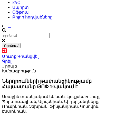
FAQ
Սպորտ
Օֆթոպ
Բոլոր հոդվածները
...
Որոնում
Մուտք
Գրանցվել
Գրել
1 րոպե
Խմբագրություն
Ներդրումների թափանցիկությամբ
Հայաստանը ԹՈՓ 10-յակում է
Առաջին տասնյակում են նաև Լյուքսեմբուրգը,
Պորտուգալիան, Սլովենիան, Նիդերլանդները,
Ռումինիան, Չեխիան, Ֆինլանդիան, Կոսովոն,
Էստոնիան: