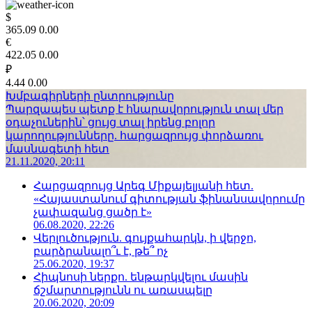
$
365.09
0.00
€
422.05
0.00
₽
4.44
0.00
Խմբագիրների ընտրությունը
Պարզապես պետք է հնարավորություն տալ մեր
օդաչուներին՝ ցույց տալ իրենց բոլոր
կարողությունները. հարցազրույց փորձառու
մասնագետի հետ
21.11.2020, 20:11
Հարցազրույց Արեգ Միքայելյանի հետ.
«Հայաստանում գիտության ֆինանսավորումը
չափազանց ցածր է»
06.08.2020, 22:26
Վերլուծություն. գույքահարկն, ի վերջո,
բարձրանալո՞ւ է, թե՞ ոչ
25.06.2020, 19:37
Հիպնոսի ներքո. ենթարկվելու մասին
ճշմարտությունն ու առասպելը
20.06.2020, 20:09