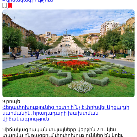
9 րոպե
Հեղափոխությունից հետո ի՞նչ է փոխվել Արցախի
սահմանին. հրադադարի խախտման
վիճակագրություն
Վիճակագրական տվյալները վերջին 2 ու կես
տարվա ընթացքում փոփոխություններ են կրել.