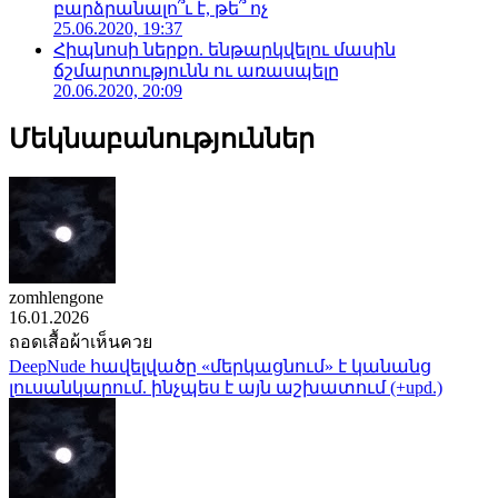
բարձրանալո՞ւ է, թե՞ ոչ
25.06.2020, 19:37
Հիպնոսի ներքո. ենթարկվելու մասին
ճշմարտությունն ու առասպելը
20.06.2020, 20:09
Մեկնաբանություններ
zomhlengone
16.01.2026
ถอดเสื้อผ้าเห็นควย
DeepNude հավելվածը «մերկացնում» է կանանց
լուսանկարում. ինչպես է այն աշխատում (+upd.)