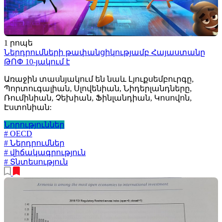
1 րոպե
Ներդրումների թափանցիկությամբ Հայաստանը
ԹՈՓ 10-յակում է
Առաջին տասնյակում են նաև Լյուքսեմբուրգը,
Պորտուգալիան, Սլովենիան, Նիդերլանդները,
Ռումինիան, Չեխիան, Ֆինլանդիան, Կոսովոն,
Էստոնիան:
Նորություններ
# OECD
# Ներդրումներ
# վիճակագրություն
# Տնտեսություն