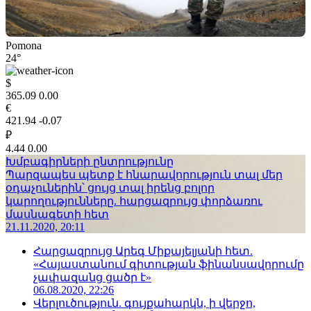
Pomona
24°
$
365.09
0.00
€
421.94
-0.07
₽
4.44
0.00
Խմբագիրների ընտրությունը
Պարզապես պետք է հնարավորություն տալ մեր
օդաչուներին՝ ցույց տալ իրենց բոլոր
կարողությունները. հարցազրույց փորձառու
մասնագետի հետ
21.11.2020, 20:11
Հարցազրույց Արեգ Միքայելյանի հետ.
«Հայաստանում գիտության ֆինանսավորումը
չափազանց ցածր է»
06.08.2020, 22:26
Վերլուծություն. գույքահարկն, ի վերջո,