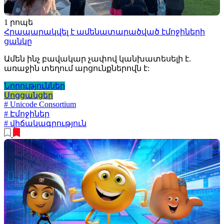
1 րոպե
Հրապարակվել է ամենատարածված էմոջիների
ցանկը
Ամեն ինչ բավակար չափով կանխատեսելի է.
առաջին տեղում արցունքներովն է:
Նորություններ
Սոցցանցեր
# Unicode Consortium
# Էմոջիներ
# վիճակագրություն