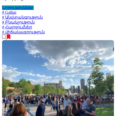
Նորություններ
# Gallup
# Անվտանգություն
# Բնակչություն
# Հարցումներ
# վիճակագրություն