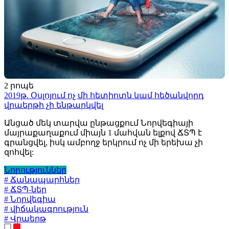
2 րոպե
2019թ. Օսլոյում ոչ մի հետիոտն կամ հեծանվորդ
վրաերթի չի ենթարկվել
Անցած մեկ տարվա ընթացքում Նորվեգիայի
մայրաքաղաքում միայն 1 մահվան ելքով ՃՏՊ է
գրանցվել, իսկ ամբողջ երկրում ոչ մի երեխա չի
զոհվել:
Նորություններ
# Ճանապարհներ
# ՃՏՊ-ներ
# Նորվեգիա
# վիճակագրություն
# Վրաերթ