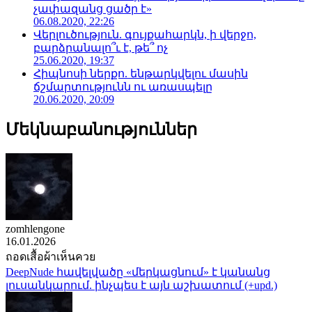
չափազանց ցածր է»
06.08.2020, 22:26
Վերլուծություն. գույքահարկն, ի վերջո,
բարձրանալո՞ւ է, թե՞ ոչ
25.06.2020, 19:37
Հիպնոսի ներքո. ենթարկվելու մասին
ճշմարտությունն ու առասպելը
20.06.2020, 20:09
Մեկնաբանություններ
zomhlengone
16.01.2026
ถอดเสื้อผ้าเห็นควย
DeepNude հավելվածը «մերկացնում» է կանանց
լուսանկարում. ինչպես է այն աշխատում (+upd.)