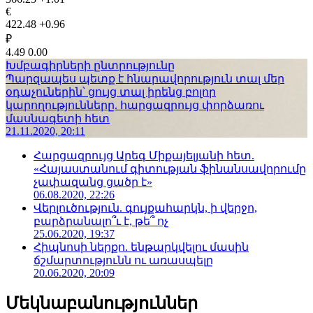
€
422.48
+0.96
₽
4.49
0.00
Խմբագիրների ընտրությունը
Պարզապես պետք է հնարավորություն տալ մեր
օդաչուներին՝ ցույց տալ իրենց բոլոր
կարողությունները. հարցազրույց փորձառու
մասնագետի հետ
21.11.2020, 20:11
Հարցազրույց Արեգ Միքայելյանի հետ.
«Հայաստանում գիտության ֆինանսավորումը
չափազանց ցածր է»
06.08.2020, 22:26
Վերլուծություն. գույքահարկն, ի վերջո,
բարձրանալո՞ւ է, թե՞ ոչ
25.06.2020, 19:37
Հիպնոսի ներքո. ենթարկվելու մասին
ճշմարտությունն ու առասպելը
20.06.2020, 20:09
Մեկնաբանություններ