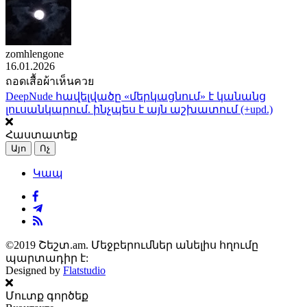
zomhlengone
16.01.2026
ถอดเสื้อผ้าเห็นควย
DeepNude հավելվածը «մերկացնում» է կանանց
լուսանկարում. ինչպես է այն աշխատում (+upd.)
Հաստատեք
Այո
Ոչ
Կապ
©2019 Շեշտ.am. Մեջբերումներ անելիս հղումը
պարտադիր է:
Designed by
Flatstudio
Մուտք գործեք