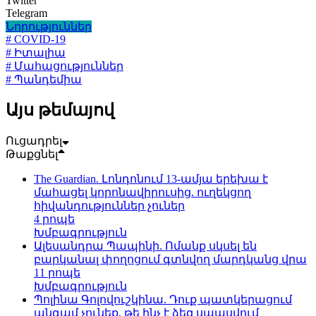
Twitter
Telegram
Նորություններ
# COVID-19
# Իտալիա
# Մահացություններ
# Պանդեմիա
Այս թեմայով
Ուցադրել
Թաքցնել
The Guardian. Լոնդոնում 13-ամյա երեխա է
մահացել կորոնավիրուսից. ուղեկցող
հիվանդություններ չուներ
4 րոպե
Խմբագրություն
Ալեսանդրա Պապինի. Ոմանք սկսել են
բարկանալ փողոցում գտնվող մարդկանց վրա
11 րոպե
Խմբագրություն
Պոլինա Գոլովուշկինա. Դուք պատկերացում
անգամ չունեք, թե ինչ է ձեզ սպասվում