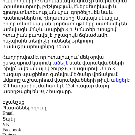
ունեցողներից: Սահմանափակում չի տարածվում
տրանսպորտի, բժշկության, էներգետիկայի և
գյուղատնտեսության վրա, գործելու են նաև
խանութներն ու դեղատները: Սակայն մնացյալ
բոլոր տնտեսական գործառույթները սառեցվել են
առնվազն մինչև ապրիլի 3-ը: Կոնտեի խոսքով՝
Իտալիան բախվել է լրջագույն ճգնաժամի,
ինչպիսին տեղի չէր ունեցել Երկրորդ
համաշխարհայինից հետո:
Հաղորդվում է, որ Իտալիայում մեկ օրվա
ընթացքում կտրուկ
աճել է
նաև վարակվածների
թիվը՝ ավելանալով շուրջ 6,5 հազարով: Մոտ 3
հազար պացիենտ գտնվում է ծանր վիճակում:
Ամբողջ աշխարհում վարակվածների թիվն
անցել է
311 հազարից, մահացել է 13,4 հազար մարդ,
առողջացել են 93,7 հազարը:
Էջանշեք
Պատճենել հղումը
Email
Տպել
VK
Facebook