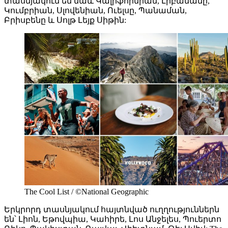
տասնյակում են նաև Կալիֆորնիան, Լիբանանը,
Կումբրիան, Սլովենիան, Ուելսը, Պանաման,
Բրիսբենը և Սոլթ Լեյք Սիթին:
The Cool List / ©National Geographic
Երկրորդ տասնյակում հայտնված ուղղություններն
են՝ Լիոն, Եթովպիա, Կահիրե, Լոս Անջելես, Պուերտո