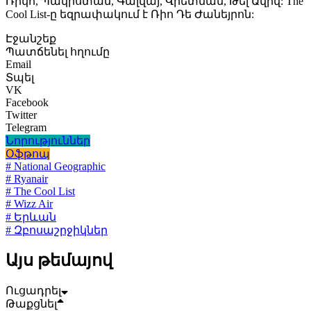
Ռիկո, Պակիստան, Գալվայ, Վիետնամ, Թել Ավիվ: The
Cool List-ը եզրափակում է Ռիո Դե Ժանեյրոն:
Էջանշեք
Պատճենել հղումը
Email
Տպել
VK
Facebook
Twitter
Telegram
Նորություններ
Օֆթոպ
# National Geographic
# Ryanair
# The Cool List
# Wizz Air
# Երևան
# Զբոսաշրջիկներ
Այս թեմայով
Ուցադրել
Թաքցնել