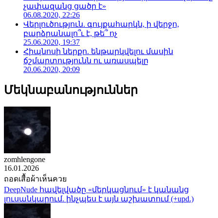
չափազանց ցածր է»
06.08.2020, 22:26
Վերլուծություն. գույքահարկն, ի վերջո,
բարձրանալո՞ւ է, թե՞ ոչ
25.06.2020, 19:37
Հիպնոսի ներքո. ենթարկվելու մասին
ճշմարտությունն ու առասպելը
20.06.2020, 20:09
Մեկնաբանություններ
zomhlengone
16.01.2026
ถอดเสื้อผ้าเห็นควย
DeepNude հավելվածը «մերկացնում» է կանանց
լուսանկարում. ինչպես է այն աշխատում (+upd.)