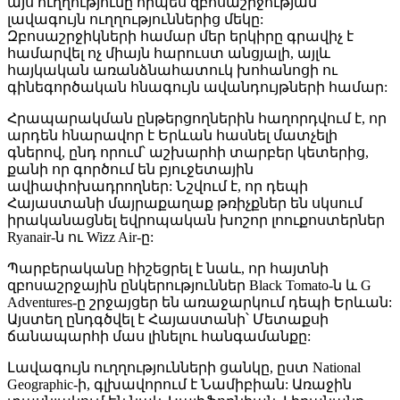
այս ուղղությունը որպես զբոսաշրջության
լավագույն ուղղություններից մեկը:
Զբոսաշրջիկների համար մեր երկիրը գրավիչ է
համարվել ոչ միայն հարուստ անցյալի, այլև
հայկական առանձնահատուկ խոհանոցի ու
գինեգործական հնագույն ավանդույթների համար:
Հրապարակման ընթերցողներին հաղորդվում է, որ
արդեն հնարավոր է Երևան հասնել մատչելի
գներով, ընդ որում՝ աշխարհի տարբեր կետերից,
քանի որ գործում են բյուջետային
ավիափոխադրողներ: Նշվում է, որ դեպի
Հայաստանի մայրաքաղաք թռիչքներ են սկսում
իրականացնել եվրոպական խոշոր լոուքոստերներ
Ryanair-ն ու Wizz Air-ը:
Պարբերականը հիշեցրել է նաև, որ հայտնի
զբոսաշրջային ընկերություններ Black Tomato-ն և G
Adventures-ը շրջայցեր են առաջարկում դեպի Երևան:
Այստեղ ընդգծվել է Հայաստանի՝ Մետաքսի
ճանապարհի մաս լինելու հանգամանքը:
Լավագույն ուղղությունների ցանկը, ըստ National
Geographic-ի, գլխավորում է Նամիբիան: Առաջին