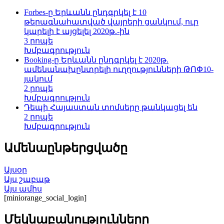
Forbes-ը Երևանն ընդգրկել է 10
թերագնահատված վայրերի ցանկում, ուր
կարելի է այցելել 2020թ.-ին
3 րոպե
Խմբագրություն
Booking-ը Երևանն ընդգրկել է 2020թ.
ամենանախընտրելի ուղղությունների ԹՈՓ10-
յակում
2 րոպե
Խմբագրություն
Դեպի Հայաստան տոմսերը թանկացել են
2 րոպե
Խմբագրություն
Ամենաընթերցվածը
Այսօր
Այս շաբաթ
Այս ամիս
[miniorange_social_login]
Մեկնաբանությունները