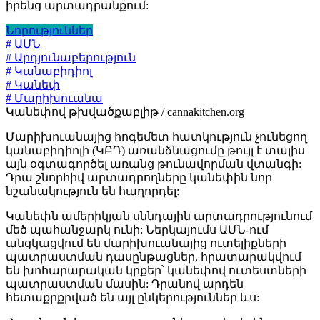
իրենց արտադրանքում:
Նորություններ
# ԱՄՆ
# Արդյունաբերություն
# Կանաբիդիոլ
# Կանեփ
# Մարիխուանա
Կանեփով թխվածքաբլիթ / cannakitchen.org
Մարիխուանայից հոգեմետ հատկություն չունեցող
կանաբիդիոլի (ԿԲԴ) առանձնացումը թույլ է տալիս
այն օգտագործել առանց թունավորման վտանգի:
Դրա շնորհիվ արտադրողները կանեփին նոր
նշանակություն են հաղորդել:
Կանեփն ամերիկյան սննդային արտադրությունում
մեծ պահանջարկ ունի: Ներկայումս ԱՄՆ-ում
անցկացվում են մարիխուանայից ուտելիքների
պատրաստման դասընթացներ, հրատարակվում
են խոհարարական կրքեր՝ կանեփով ուտեստների
պատրաստման մասին: Դրանով արդեն
հետաքրքրված են այլ ընկերություններ ևս: