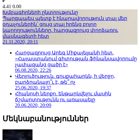
₽
4.41
0.00
Խմբագիրների ընտրությունը
Պարզապես պետք է հնարավորություն տալ մեր
օդաչուներին՝ ցույց տալ իրենց բոլոր
կարողությունները. հարցազրույց փորձառու
մասնագետի հետ
21.11.2020, 20:11
Հարցազրույց Արեգ Միքայելյանի հետ.
«Հայաստանում գիտության ֆինանսավորումը
չափազանց ցածր է»
06.08.2020, 22:26
Վերլուծություն. գույքահարկն, ի վերջո,
բարձրանալո՞ւ է, թե՞ ոչ
25.06.2020, 19:37
Հիպնոսի ներքո. ենթարկվելու մասին
ճշմարտությունն ու առասպելը
20.06.2020, 20:09
Մեկնաբանություններ