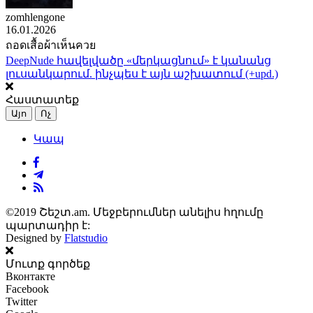
zomhlengone
16.01.2026
ถอดเสื้อผ้าเห็นควย
DeepNude հավելվածը «մերկացնում» է կանանց
լուսանկարում. ինչպես է այն աշխատում (+upd.)
Հաստատեք
Այո
Ոչ
Կապ
©2019 Շեշտ.am. Մեջբերումներ անելիս հղումը
պարտադիր է:
Designed by
Flatstudio
Մուտք գործեք
Вконтакте
Facebook
Twitter