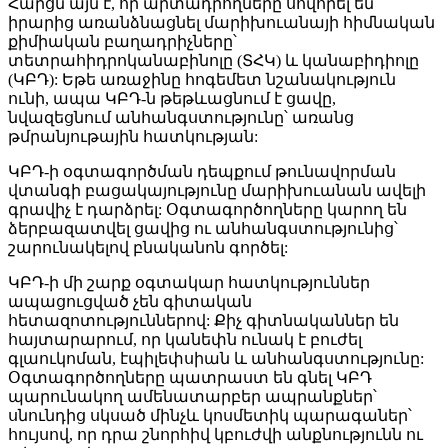
Հարցն այն է, որ արտադրողները սովորել են
իրարից առանձնացնել մարիխուանայի հիմնական
քիմիական բաղադրիչները՝
տետրահիդրոկանաբինոլը (ՏՀԿ) և կանաբիդիոլը
(ԿԲԴ): Եթե առաջինը հոգեմետ նշանակություն
ունի, ապա ԿԲԴ-ն թեթևացնում է ցավը,
նվազեցնում անհանգստությունը՝ առանց
թմրանյութային հատկության:
ԿԲԴ-ի օգտագործման դեպքում թունավորման
վտանգի բացակայությունը մարիխուանան ավելի
գրավիչ է դարձրել: Օգտագործողները կարող են
ձերբազատվել ցավից ու անհանգստությունից՝
շարունակելով բնականոն գործել:
ԿԲԴ-ի մի շարք օգտակար հատկություններ
ապացուցված չեն գիտական
հետազոտություններով: Քիչ գիտնականներ են
հայտարարում, որ կանեփն ունակ է բուժել
գլաուկոման, էպիլեփսիան և անհանգստությունը:
Օգտագործողները պատրաստ են գնել ԿԲԴ
պարունակող ամենատարբեր ապրանքներ՝
սնունդից սկսած մինչև կոսմետիկ պարագաներ՝
հույսով, որ դրա շնորհիվ կբուժվի անքնությունն ու