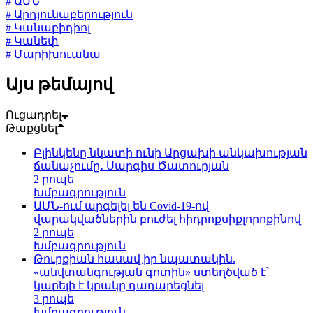
# ԱՄՆ
# Արդյունաբերություն
# Կանաբիդիոլ
# Կանեփ
# Մարիխուանա
Այս թեմայով
Ուցադրել
Թաքցնել
Բլինկենը նկատի ունի Արցախի անկախության
ճանաչումը․ Սարգիս Ծատուրյան
2 րոպե
Խմբագրություն
ԱՄՆ-ում արգելել են Covid-19-ով
վարակվածներին բուժել հիդրոքսիքլորոքինով
2 րոպե
Խմբագրություն
Թուրքիան հասավ իր նպատակին.
«անվտանգության գոտին» ստեղծված է՝
կարելի է կրակը դադարեցնել
3 րոպե
Խմբագրություն