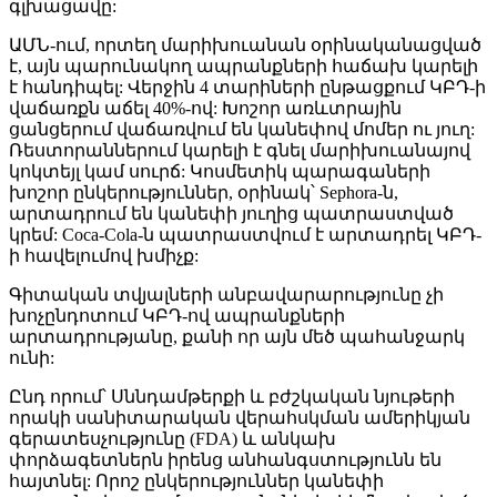
գլխացավը:
ԱՄՆ-ում, որտեղ մարիխուանան օրինականացված
է, այն պարունակող ապրանքների հաճախ կարելի
է հանդիպել: Վերջին 4 տարիների ընթացքում ԿԲԴ-ի
վաճառքն աճել 40%-ով: Խոշոր առևտրային
ցանցերում վաճառվում են կանեփով մոմեր ու յուղ:
Ռեստորաններում կարելի է գնել մարիխուանայով
կոկտեյլ կամ սուրճ: Կոսմետիկ պարագաների
խոշոր ընկերություններ, օրինակ՝ Sephora-ն,
արտադրում են կանեփի յուղից պատրաստված
կրեմ: Coca-Cola-ն պատրաստվում է արտադրել ԿԲԴ-
ի հավելումով խմիչք:
Գիտական տվյալների անբավարարությունը չի
խոչընդոտում ԿԲԴ-ով ապրանքների
արտադրությանը, քանի որ այն մեծ պահանջարկ
ունի:
Ընդ որում՝ Սննդամթերքի և բժշկական նյութերի
որակի սանիտարական վերահսկման ամերիկյան
գերատեսչությունը (FDA) և անկախ
փորձագետներն իրենց անհանգստությունն են
հայտնել: Որոշ ընկերություններ կանեփի