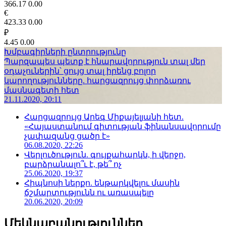
366.17
0.00
€
423.33
0.00
₽
4.45
0.00
Խմբագիրների ընտրությունը
Պարզապես պետք է հնարավորություն տալ մեր
օդաչուներին՝ ցույց տալ իրենց բոլոր
կարողությունները. հարցազրույց փորձառու
մասնագետի հետ
21.11.2020, 20:11
Հարցազրույց Արեգ Միքայելյանի հետ.
«Հայաստանում գիտության ֆինանսավորումը
չափազանց ցածր է»
06.08.2020, 22:26
Վերլուծություն. գույքահարկն, ի վերջո,
բարձրանալո՞ւ է, թե՞ ոչ
25.06.2020, 19:37
Հիպնոսի ներքո. ենթարկվելու մասին
ճշմարտությունն ու առասպելը
20.06.2020, 20:09
Մեկնաբանություններ