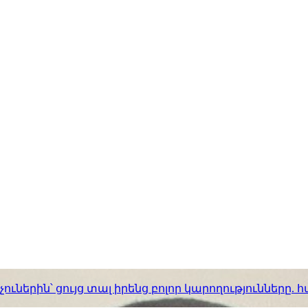
ւներին՝ ցույց տալ իրենց բոլոր կարողությունները