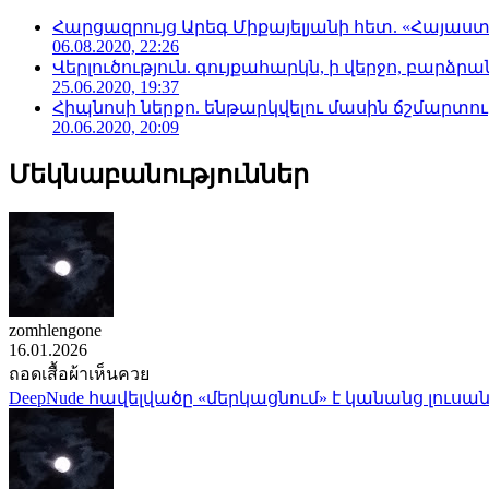
Հարցազրույց Արեգ Միքայելյանի հետ. «Հայա
06.08.2020, 22:26
Վերլուծություն. գույքահարկն, ի վերջո, բարձրանա
25.06.2020, 19:37
Հիպնոսի ներքո. ենթարկվելու մասին ճշմարտու
20.06.2020, 20:09
Մեկնաբանություններ
zomhlengone
16.01.2026
ถอดเสื้อผ้าเห็นควย
DeepNude հավելվածը «մերկացնում» է կանանց լուսան