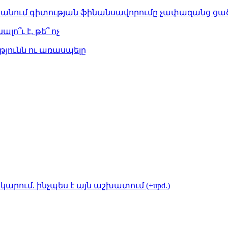
ստանում գիտության ֆինանսավորումը չափազանց ցած
լո՞ւ է, թե՞ ոչ
թյունն ու առասպելը
կարում. ինչպես է այն աշխատում (+upd.)