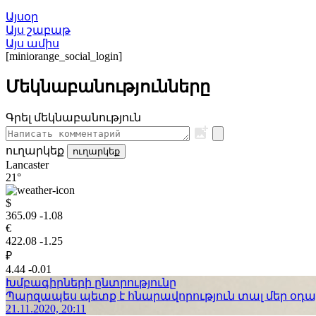
Այսօր
Այս շաբաթ
Այս ամիս
[miniorange_social_login]
Մեկնաբանությունները
Գրել մեկնաբանություն
ուղարկեք
ուղարկեք
Lancaster
21°
$
365.09
-1.08
€
422.08
-1.25
₽
4.44
-0.01
Խմբագիրների ընտրությունը
Պարզապես պետք է հնարավորություն տալ մեր օդաչո
21.11.2020, 20:11