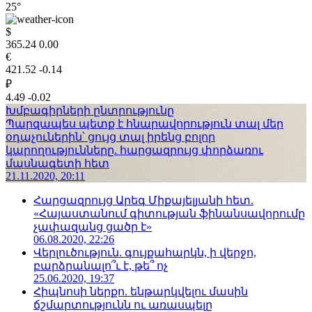
25°
$
365.24
0.00
€
421.52
-0.14
₽
4.49
-0.02
Խմբագիրների ընտրությունը
Պարզապես պետք է հնարավորություն տալ մեր
օդաչուներին՝ ցույց տալ իրենց բոլոր
կարողությունները. հարցազրույց փորձառու
մասնագետի հետ
21.11.2020, 20:11
Հարցազրույց Արեգ Միքայելյանի հետ.
«Հայաստանում գիտության ֆինանսավորումը
չափազանց ցածր է»
06.08.2020, 22:26
Վերլուծություն. գույքահարկն, ի վերջո,
բարձրանալո՞ւ է, թե՞ ոչ
25.06.2020, 19:37
Հիպնոսի ներքո. ենթարկվելու մասին
ճշմարտությունն ու առասպելը