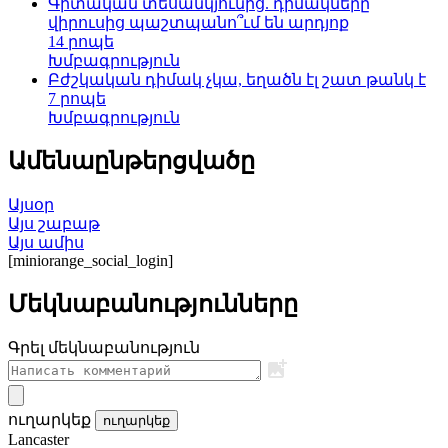
Գիտական տեսանկյունից. դիմակները
վիրուսից պաշտպանո՞ւմ են արդյոք
14 րոպե
Խմբագրություն
Բժշկական դիմակ չկա, եղածն էլ շատ թանկ է
7 րոպե
Խմբագրություն
Ամենաընթերցվածը
Այսօր
Այս շաբաթ
Այս ամիս
[miniorange_social_login]
Մեկնաբանությունները
Գրել մեկնաբանություն
ուղարկեք
ուղարկեք
Lancaster