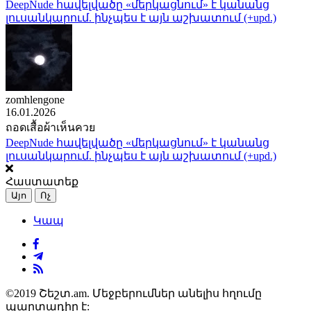
DeepNude հավելվածը «մերկացնում» է կանանց
լուսանկարում. ինչպես է այն աշխատում (+upd.)
zomhlengone
16.01.2026
ถอดเสื้อผ้าเห็นควย
DeepNude հավելվածը «մերկացնում» է կանանց
լուսանկարում. ինչպես է այն աշխատում (+upd.)
Հաստատեք
Այո
Ոչ
Կապ
©2019 Շեշտ.am. Մեջբերումներ անելիս հղումը
պարտադիր է: