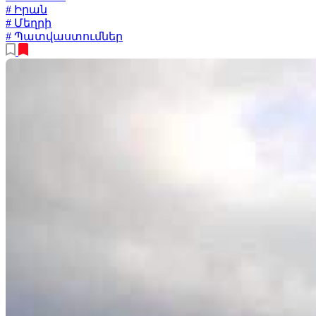
# Իրան
# Մեղրի
# Պատվաստումներ