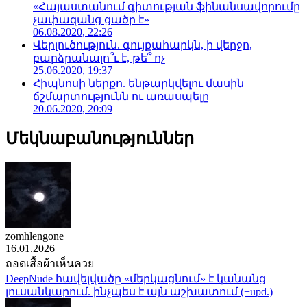
«Հայաստանում գիտության ֆինանսավորումը
չափազանց ցածր է»
06.08.2020, 22:26
Վերլուծություն. գույքահարկն, ի վերջո,
բարձրանալո՞ւ է, թե՞ ոչ
25.06.2020, 19:37
Հիպնոսի ներքո. ենթարկվելու մասին
ճշմարտությունն ու առասպելը
20.06.2020, 20:09
Մեկնաբանություններ
zomhlengone
16.01.2026
ถอดเสื้อผ้าเห็นควย
DeepNude հավելվածը «մերկացնում» է կանանց
լուսանկարում. ինչպես է այն աշխատում (+upd.)