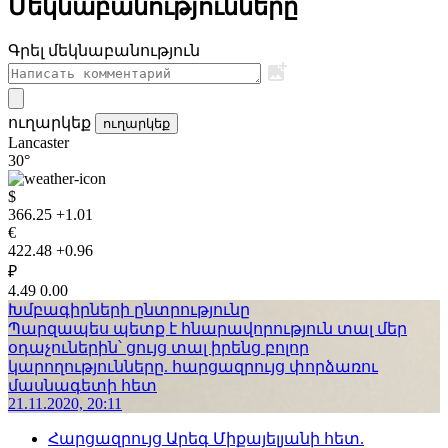
Մեկնաբանությունները
Գրել մեկնաբանություն
ուղարկեք
ուղարկեք
Lancaster
30°
$
366.25
+1.01
€
422.48
+0.96
₽
4.49
0.00
Խմբագիրների ընտրությունը
Պարզապես պետք է հնարավորություն տալ մեր
օդաչուներին՝ ցույց տալ իրենց բոլոր
կարողությունները. հարցազրույց փորձառու
մասնագետի հետ
21.11.2020, 20:11
Հարցազրույց Արեգ Միքայելյանի հետ.