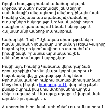
Որպես հավելյալ հակահամաճարակային
միջոցառումներ` ուժեղացվել են Մեղրիի
սահմանային անցակետով անցնող, ինչպես նաև
Իրանից Հայաստան օդանավով ժամանող
ուղևորների հսկողությունը: Կասկածելի բոլոր
դեպքերում կատարվում է նաև հսկողություն
Հայաստանի ամբողջ տարածքում:
Նախօրեին Ղոմի Բժշկական գիտությունների
համալսարանի ղեկավար Մոհամադ Ռեզա Գադիրը
հայտնել էր, որ կորոնավիրուսի տարածման
իրավիճակն Իրանում արտակարգ չէ և
անհանգստանալու կարիք չկա:
Բացի այդ, Իրանից Կանադա վերադարձած
զբոսաշրջիկի մոտ նույնպես կորոնավիրուս է
հայտնաբերվել. շրջագայությունից հետո
Բրիտանական Կոլումբիա քաղաք վերադարձած
կնոջ մոտ, ինչպես
հաղորդվում է
, վարակը թեթև
բնույթ է կրում, իսկ նրա մտերիմներն արդեն
մեկուսացված են: Սա այս քաղաքում վարակման
արդեն 6-րդ դեպքն էր:
Հաղորդվու է, որ մասնագետներն ուսումնասիրում