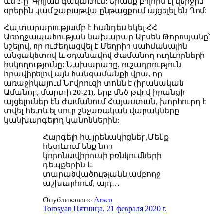
ևս 2-ը՝ Գիլյան գավառում: Նրանք բոլորն էլ վերջին
օրերին կամ շաբաթվա ընթացքում այցելել են Ղոմ:
Հայտարարությամբ է հանդես եկել ՀՀ
Առողջապահության նախարար Արսեն Թորոսյանը՝
նշելով, որ ուժեղացվել է Մեղրիի սահմանային
անցակետով և օդանավով ժամանող ուղևորների
հսկողությունը: Նախարարը, ուշադրություն
հրավիրելով այն հանգամանքի վրա, որ
առաջիկայում Նովրուզի տոնն է (իրանական
Ամանոր, մարտի 20-21), երբ մեծ թվով իրանցի
այցելուներ են ժամանում Հայաստան, խորհուրդ է
տվել հետևել սուր շնչառական վարակները
կանխարգելող կանոններին:
Հարգելի հայրենակիցներ,Մենք
հետևում ենք նոր
կորոնավիրուսի բռնկումների
դեպքերին և
տարածվածությանն ամբողջ
աշխարհում, այդ…
Опубликовано
Arsen
Torosyan
Пятница, 21 февраля 2020 г.