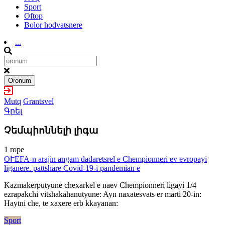
Sport
Oftop
Bolor hodvatsnere
...
Oronum
Mutq
Grantsvel
Գրել
Չեմպիոննելի լիգա
1 rope
OՒEFA-n arajin angam dadaretsrel e Chempionneri ev evropayi
liganere. pattshare Covid-19-i pandemian e
Kazmakerputyune chexarkel e naev Chempionneri ligayi 1/4
ezrapakchi vitshakahanutyune: Ayn naxatesvats er marti 20-in:
Haytni che, te xaxere erb kkayanan:
Sport