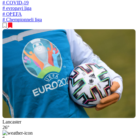
# COVID-19
# evropayi liga
# OՒEFA
# Chempionneli liga
Lancaster
26°