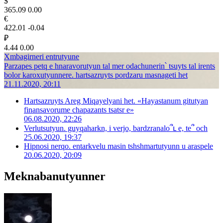
$
365.09
0.00
€
422.01
-0.04
₽
4.44
0.00
Xmbagirneri entrutyune
Parzapes petq e hnaravorutyun tal mer odachunerin՝ tsuyts tal irents
bolor karoxutyunnere. hartsazruyts pordzaru masnageti het
21.11.2020, 20:11
Hartsazruyts Areg Miqayelyani het. «Hayastanum gitutyan
finansavorume chapazants tsatsr e»
06.08.2020, 22:26
Verlutsutyun. guyqaharkn, i verjo, bardzranalo՞ւ e, te՞ och
25.06.2020, 19:37
Hipnosi nerqo. entarkvelu masin tshshmartutyunn u araspele
20.06.2020, 20:09
Meknabanutyunner