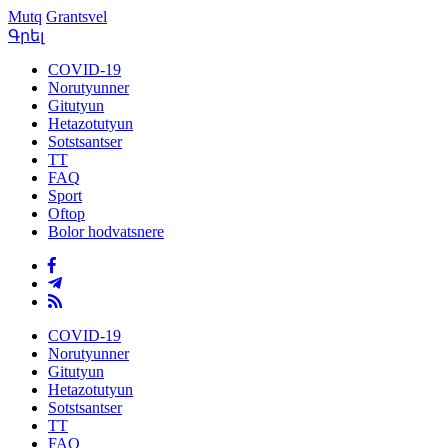
Mutq
Grantsvel
Գրել
COVID-19
Norutyunner
Gitutyun
Hetazotutyun
Sotstsantser
TT
FAQ
Sport
Oftop
Bolor hodvatsnere
COVID-19
Norutyunner
Gitutyun
Hetazotutyun
Sotstsantser
TT
FAQ