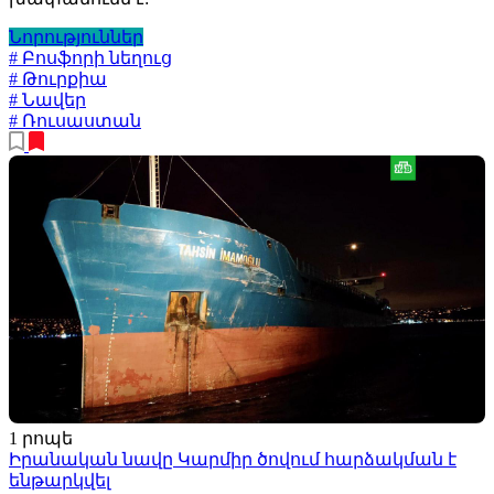
Նորություններ
# Բոսֆորի նեղուց
# Թուրքիա
# Նավեր
# Ռուսաստան
1 րոպե
Իրանական նավը Կարմիր ծովում հարձակման է
ենթարկվել