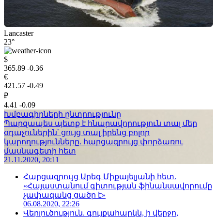
Lancaster
23°
$
365.89
-0.36
€
421.57
-0.49
₽
4.41
-0.09
Խմբագիրների ընտրությունը
Պարզապես պետք է հնարավորություն տալ մեր
օդաչուներին՝ ցույց տալ իրենց բոլոր
կարողությունները. հարցազրույց փորձառու
մասնագետի հետ
21.11.2020, 20:11
Հարցազրույց Արեգ Միքայելյանի հետ.
«Հայաստանում գիտության ֆինանսավորումը
չափազանց ցածր է»
06.08.2020, 22:26
Վերլուծություն. գույքահարկն, ի վերջո,