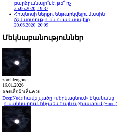
բարձրանալո՞ւ է, թե՞ ոչ
25.06.2020, 19:37
Հիպնոսի ներքո. ենթարկվելու մասին
ճշմարտությունն ու առասպելը
20.06.2020, 20:09
Մեկնաբանություններ
zomhlengone
16.01.2026
ถอดเสื้อผ้าเห็นควย
DeepNude հավելվածը «մերկացնում» է կանանց
լուսանկարում. ինչպես է այն աշխատում (+upd.)