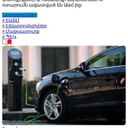
օտարումն ազատված են ԱԱՀ-ից:
Նորություններ
# ԵԱՏՄ
# Էլեկտրոմոբիլներ
# Մաքսատուրք
# ՊԵԿ