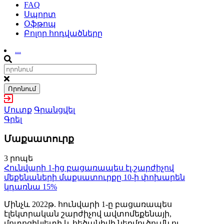
FAQ
Սպորտ
Օֆթոպ
Բոլոր հոդվածները
...
Որոնում
Մուտք
Գրանցվել
Գրել
Մաքսատուրք
3 րոպե
Հունվարի 1-ից բացառապես էլ.շարժիչով
մեքենաների մաքսատուրքը 10-ի փոխարեն
կդառնա 15%
Մինչև 2022թ. հունվարի 1-ը բացառապես
էլեկտրական շարժիչով ավտոմեքենայի,
մոտոցիկլետի և հեծանիվի ներմուծումն ու