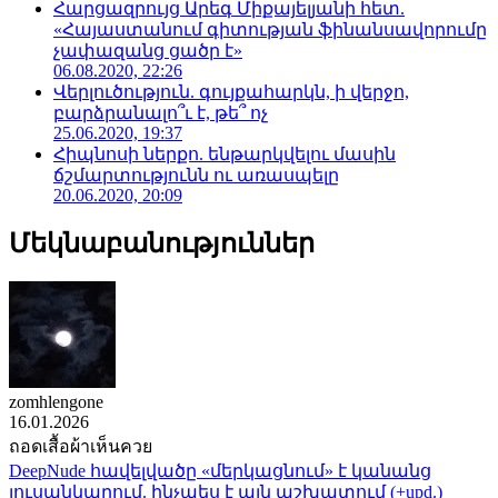
Հարցազրույց Արեգ Միքայելյանի հետ.
«Հայաստանում գիտության ֆինանսավորումը
չափազանց ցածր է»
06.08.2020, 22:26
Վերլուծություն. գույքահարկն, ի վերջո,
բարձրանալո՞ւ է, թե՞ ոչ
25.06.2020, 19:37
Հիպնոսի ներքո. ենթարկվելու մասին
ճշմարտությունն ու առասպելը
20.06.2020, 20:09
Մեկնաբանություններ
zomhlengone
16.01.2026
ถอดเสื้อผ้าเห็นควย
DeepNude հավելվածը «մերկացնում» է կանանց
լուսանկարում. ինչպես է այն աշխատում (+upd.)