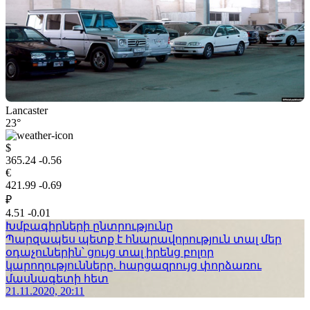
Lancaster
23°
$
365.24
-0.56
€
421.99
-0.69
₽
4.51
-0.01
Խմբագիրների ընտրությունը
Պարզապես պետք է հնարավորություն տալ մեր
օդաչուներին՝ ցույց տալ իրենց բոլոր
կարողությունները. հարցազրույց փորձառու
մասնագետի հետ
21.11.2020, 20:11