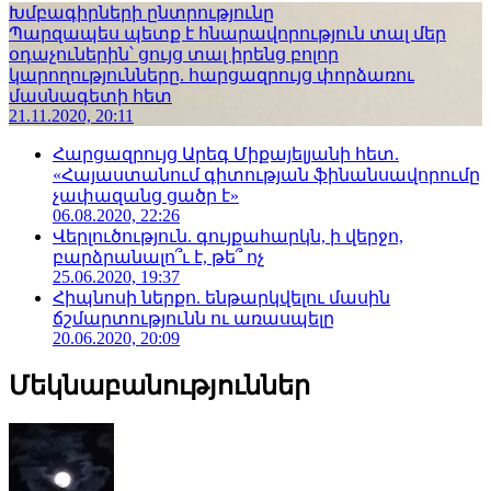
Խմբագիրների ընտրությունը
Պարզապես պետք է հնարավորություն տալ մեր
օդաչուներին՝ ցույց տալ իրենց բոլոր
կարողությունները. հարցազրույց փորձառու
մասնագետի հետ
21.11.2020, 20:11
Հարցազրույց Արեգ Միքայելյանի հետ.
«Հայաստանում գիտության ֆինանսավորումը
չափազանց ցածր է»
06.08.2020, 22:26
Վերլուծություն. գույքահարկն, ի վերջո,
բարձրանալո՞ւ է, թե՞ ոչ
25.06.2020, 19:37
Հիպնոսի ներքո. ենթարկվելու մասին
ճշմարտությունն ու առասպելը
20.06.2020, 20:09
Մեկնաբանություններ