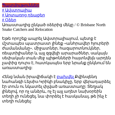
Պատմություններ
# Ավստրալիա
# Արտառոց դեպքեր
# Օձեր
Առաստաղից ընկած օձերից մեկը / © Brisbane North
Snake Catchers and Relocation
Եթե որոշեք ապրել Ավստրալիայում, պետք է
մշտապես պատրաստ լինեք «անհրավեր հյուրերի
ժամանմանը». միջատներ, հազարոտնուկներ,
ռեպտիլիաներ և այլ զզվելի արարածներ, սակայն
սեփական տան մեջ պիթոնների հայտնվելն արդեն
չափից դուրս է, հատկապես երբ նրանք ընկնում են
առաստաղից:
Հենց նման իրավիճակի է
բախվել
Քվինսլենդ
նահանգի Լեյսիս-Կրիկի բնակիչը, երբ վերադարձել
էր տուն ու նկատել փլված առաստաղը: Տեղյակ
լինելով, որ ոչ անձրև, ոչ էլ այլ աղետ նախօրեին
տեղի չի ունեցել, նա փորձել է հասկանալ, թե ինչ է
տեղի ունեցել: