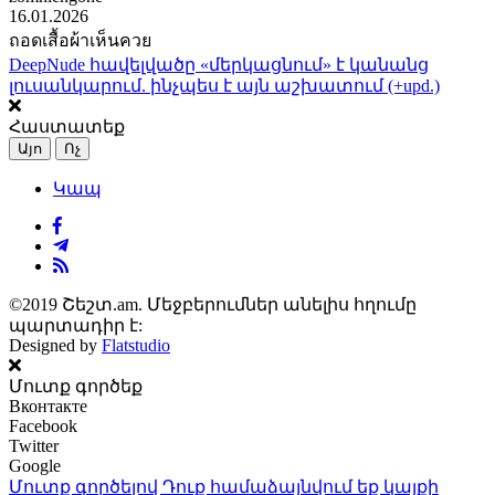
16.01.2026
ถอดเสื้อผ้าเห็นควย
DeepNude հավելվածը «մերկացնում» է կանանց
լուսանկարում. ինչպես է այն աշխատում (+upd.)
Հաստատեք
Այո
Ոչ
Կապ
©2019 Շեշտ.am. Մեջբերումներ անելիս հղումը
պարտադիր է:
Designed by
Flatstudio
Մուտք գործեք
Вконтакте
Facebook
Twitter
Google
Մուտք գործելով Դուք համաձայնվում եք կայքի