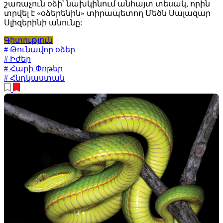
շառաչուն օձի՝ նախկինում անհայտ տեսակ, որին
տրվել է «օձերենին» տիրապետող Մեծն Սալազար
Սլիզերինի անունը:
Գիտություն
# Թունավոր օձեր
# Իժեր
# Հարի Փոթեր
# Հնդկաստան