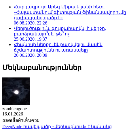
Հարցազրույց Արեգ Միքայելյանի հետ.
«Հայաստանում գիտության ֆինանսավորումը
չափազանց ցածր է»
06.08.2020, 22:26
Վերլուծություն. գույքահարկն, ի վերջո,
բարձրանալո՞ւ է, թե՞ ոչ
25.06.2020, 19:37
Հիպնոսի ներքո. ենթարկվելու մասին
ճշմարտությունն ու առասպելը
20.06.2020, 20:09
Մեկնաբանություններ
zomhlengone
16.01.2026
ถอดเสื้อผ้าเห็นควย
DeepNude հավելվածը «մերկացնում» է կանանց