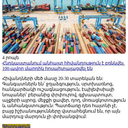
4 րոպե
Հնդկաստանում անհայտ հիվանդություն է բռնկվել.
100-ավոր մարդիկ հոսպիտալացվել են
Հիվանդների մեծ մասը 20-30 տարեկան են:
Գանգատներն են՝ ջղաձգություն, սրտխառնոց,
հանկարծակի ուշագնացություն, էպիլեփսիայի
նոպաներ՝ բերանից փրփուրով, գլխապտույտ,
աչքերի այրոց, մեջքի ցավեր, դող, մոռացկոտություն
և անհանգստություն: Պատճառը դեռ հայտնի չէ,
բայց իշխանությունները վստահեցնում են, որ այն
մարդուց մարդուն չի փոխանցվում:
Գիտություն