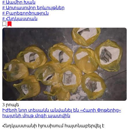
# Աամիր Խան
# Արտասովոր երևույթներ
# Բարեգործություն
# Հնդկաստան
3 րոպե
Իժերի նոր տեսակն անվանել են «Հարի Փոթերից»
հայտնի մութ մոգի պատվին
Հնդկաստանի հյուսիսում հայտնաբերվել է