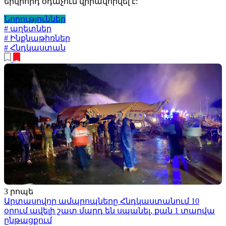
երկրորդ օդաչուն վիրավորվել է:
Նորություններ
# աղետներ
# Ինքնաթիռներ
# Հնդկաստան
3 րոպե
Արտասովոր ամպրոպները Հնդկաստանում 10
օրում ավելի շատ մարդ են սպանել, քան 1 տարվա
ընթացքում