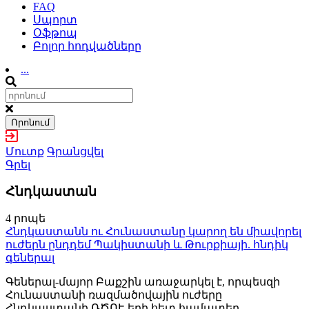
FAQ
Սպորտ
Օֆթոպ
Բոլոր հոդվածները
...
Որոնում
Մուտք
Գրանցվել
Գրել
Հնդկաստան
4 րոպե
Հնդկաստանն ու Հունաստանը կարող են միավորել
ուժերն ընդդեմ Պակիստանի և Թուրքիայի. հնդիկ
գեներալ
Գեներալ-մայոր Բաքշին առաջարկել է, որպեսզի
Հունաստանի ռազմածովային ուժերը
Հնդկաստանի ՌԾՈՒ-երի հետ համատեղ