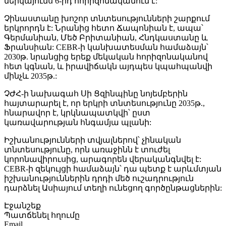
ներկայումս 6-րդ հորիզոնականում է:
Չինաստանը խոշոր տնտեսությունների շարքում
երկրորդն է: Նրանից հետո Ճապոնիան է, ապա՝
Գերմանիան, Մեծ Բրիտանիան, Հնդկաստանը և
Ֆրանսիան: CEBR-ի կանխատեսման համաձայն՝
2030թ. նրանցից երեք մեկական հորիզոնականով
հետ կգնան, և իրավիճակն այդպես կպահպանվի
մինչև 2035թ.:
ՉԺՀ-ի նախագահ Սի Ցզինպինը նոյեմբերին
հայտարարել է, որ երկրի տնտեսությունը 2035թ.,
հնարավոր է, կրկնապատկվի՝ ըստ
կառավարության հնգամյա պլանի:
Իշխանությունների տվյալներով՝ չինական
տնտեսությունը, որն առաջինն է տուժել
կորոնավիրուսից, արագորեն վերականգնվել է:
CEBR-ի զեկույցի համաձայն՝ դա պետք է արևմտյան
իշխանություններին դրդի մեծ ուշադրություն
դարձնել Ասիայում տեղի ունեցող գործընթացներին:
Էջանշեք
Պատճենել հղումը
Email