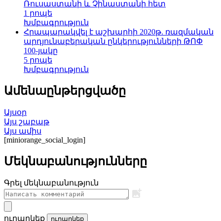
Ռուսաստանի և Չինաստանի հետ
1 րոպե
Խմբագրություն
Հրապարակվել է աշխարհի 2020թ. ռազմական
արդյունաբերական ընկերությունների ԹՈՓ
100-յակը
5 րոպե
Խմբագրություն
Ամենաընթերցվածը
Այսօր
Այս շաբաթ
Այս ամիս
[miniorange_social_login]
Մեկնաբանությունները
Գրել մեկնաբանություն
ուղարկեք
ուղարկեք