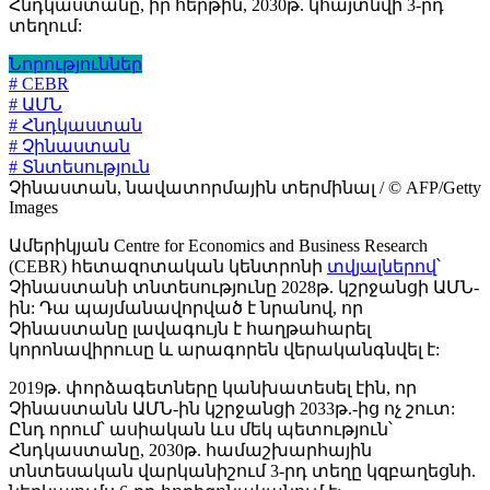
Հնդկաստանը, իր հերթին, 2030թ. կհայտնվի 3-րդ
տեղում:
Նորություններ
# CEBR
# ԱՄՆ
# Հնդկաստան
# Չինաստան
# Տնտեսություն
Չինաստան, նավատորմային տերմինալ / © AFP/Getty
Images
Ամերիկյան Centre for Economics and Business Research
(CEBR) հետազոտական կենտրոնի
տվյալներով
՝
Չինաստանի տնտեսությունը 2028թ. կշրջանցի ԱՄՆ-
ին: Դա պայմանավորված է նրանով, որ
Չինաստանը լավագույն է հաղթահարել
կորոնավիրուսը և արագորեն վերականգնվել է:
2019թ. փորձագետները կանխատեսել էին, որ
Չինաստանն ԱՄՆ-ին կշրջանցի 2033թ.-ից ոչ շուտ:
Ընդ որում՝ ասիական ևս մեկ պետություն՝
Հնդկաստանը, 2030թ. համաշխարհային
տնտեսական վարկանիշում 3-րդ տեղը կզբաղեցնի.