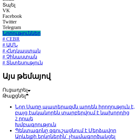
Տպել
VK
Facebook
Twitter
Telegram
Նորություններ
# CEBR
# ԱՄՆ
# Հնդկաստան
# Չինաստան
# Տնտեսություն
Այս թեմայով
Ուցադրել
Թաքցնել
Նոր Սառը պատերազմն արդեն իրողություն է,
բայց էականորեն տարբերվում է նախորդից
2 րոպե
Խմբագրություն
Պենտագոնը զգուշացնում է Մերձավոր
Արևելքի երկրներին` չհամագործակցել