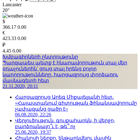
Lancaster
20°
$
366.17
0.00
€
423.33
0.00
₽
4.45
0.00
Խմբագիրների ընտրությունը
Պարզապես պետք է հնարավորություն տալ մեր
օդաչուներին՝ ցույց տալ իրենց բոլոր
կարողությունները. հարցազրույց փորձառու
մասնագետի հետ
21.11.2020, 20:11
Հարցազրույց Արեգ Միքայելյանի հետ.
«Հայաստանում գիտության ֆինանսավորումը
չափազանց ցածր է»
06.08.2020, 22:26
Վերլուծություն. գույքահարկն, ի վերջո,
բարձրանալո՞ւ է, թե՞ ոչ
25.06.2020, 19:37
Հիպնոսի ներքո. ենթարկվելու մասին