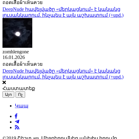
ถอดเสื้อผ้าเห็นควย
DeepNude հավելվածը «մերկացնում» է կանանց
լուսանկարում. ինչպես է այն աշխատում (+upd.)
zomhlengone
16.01.2026
ถอดเสื้อผ้าเห็นควย
DeepNude հավելվածը «մերկացնում» է կանանց
լուսանկարում. ինչպես է այն աշխատում (+upd.)
Հաստատեք
Այո
Ոչ
Կապ
©2019 Շեշտ.am. Մեջբերումներ անելիս հղումը