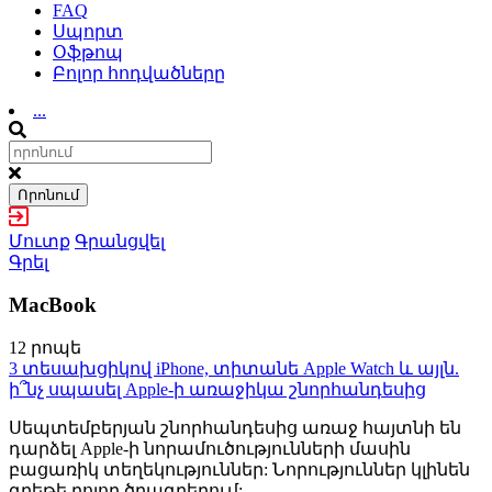
FAQ
Սպորտ
Օֆթոպ
Բոլոր հոդվածները
...
Որոնում
Մուտք
Գրանցվել
Գրել
MacBook
12 րոպե
3 տեսախցիկով iPhone, տիտանե Apple Watch և այլն.
ի՞նչ սպասել Apple-ի առաջիկա շնորհանդեսից
Սեպտեմբերյան շնորհանդեսից առաջ հայտնի են
դարձել Apple-ի նորամուծությունների մասին
բացառիկ տեղեկություններ: Նորություններ կլինեն
գրեթե բոլոր ծրագրերում: