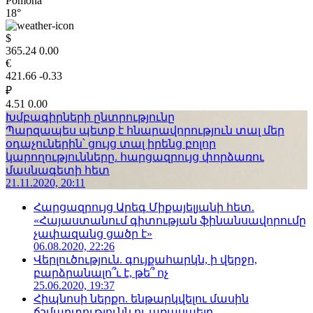
Pomona
18°
$
365.24
0.00
€
421.66
-0.33
₽
4.51
0.00
Խմբագիրների ընտրությունը
Պարզապես պետք է հնարավորություն տալ մեր
օդաչուներին՝ ցույց տալ իրենց բոլոր
կարողությունները. հարցազրույց փորձառու
մասնագետի հետ
21.11.2020, 20:11
Հարցազրույց Արեգ Միքայելյանի հետ.
«Հայաստանում գիտության ֆինանսավորումը
չափազանց ցածր է»
06.08.2020, 22:26
Վերլուծություն. գույքահարկն, ի վերջո,
բարձրանալո՞ւ է, թե՞ ոչ
25.06.2020, 19:37
Հիպնոսի ներքո. ենթարկվելու մասին
ճշմարտությունն ու առասպելը