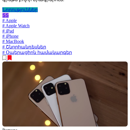
Նորություններ
ՏՏ
# Apple
# Apple Watch
# iPad
# iPhone
# MacBook
# Շնորհանդեսներ
# Օպերացիոն համակարգեր