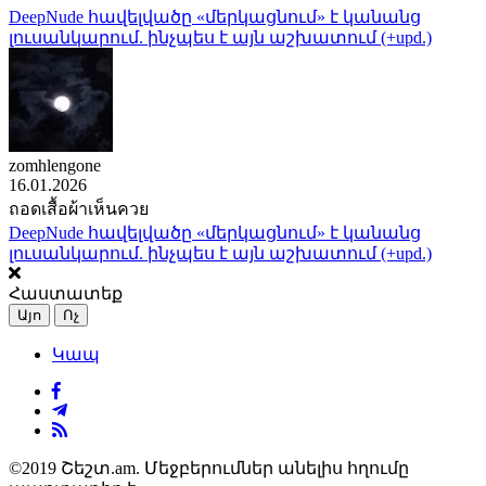
DeepNude հավելվածը «մերկացնում» է կանանց
լուսանկարում. ինչպես է այն աշխատում (+upd.)
zomhlengone
16.01.2026
ถอดเสื้อผ้าเห็นควย
DeepNude հավելվածը «մերկացնում» է կանանց
լուսանկարում. ինչպես է այն աշխատում (+upd.)
Հաստատեք
Այո
Ոչ
Կապ
©2019 Շեշտ.am. Մեջբերումներ անելիս հղումը