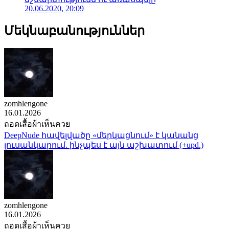
20.06.2020, 20:09
Մեկնաբանություններ
zomhlengone
16.01.2026
ถอดเสื้อผ้าเห็นควย
DeepNude հավելվածը «մերկացնում» է կանանց
լուսանկարում. ինչպես է այն աշխատում (+upd.)
zomhlengone
16.01.2026
ถอดเสื้อผ้าเห็นควย