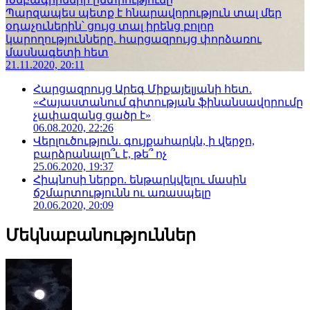
Պարզապես պետք է հնարավորություն տալ մեր
օդաչուներին՝ ցույց տալ իրենց բոլոր
կարողությունները. հարցազրույց փորձառու
մասնագետի հետ
21.11.2020, 20:11
Հարցազրույց Արեգ Միքայելյանի հետ.
«Հայաստանում գիտության ֆինանսավորումը
չափազանց ցածր է»
06.08.2020, 22:26
Վերլուծություն. գույքահարկն, ի վերջո,
բարձրանալո՞ւ է, թե՞ ոչ
25.06.2020, 19:37
Հիպնոսի ներքո. ենթարկվելու մասին
ճշմարտությունն ու առասպելը
20.06.2020, 20:09
Մեկնաբանություններ