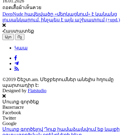
16.01.2026
ถอดเสื้อผ้าเห็นควย
DeepNude հավելվածը «մերկացնում» է կանանց
լուսանկարում. ինչպես է այն աշխատում (+upd.)
Հաստատեք
Այո
Ոչ
Կապ
©2019 Շեշտ.am. Մեջբերումներ անելիս հղումը
պարտադիր է:
Designed by
Flatstudio
Մուտք գործեք
Вконтакте
Facebook
Twitter
Google
Մուտք գործելով Դուք համաձայնվում եք կայքի
օգտագործման օրենքների
հետ.