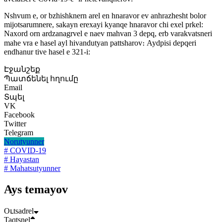
Nshvum e, or bzhishknern arel en hnaravor ev anhrazhesht bolor
mijotsarumnere, sakayn erexayi kyanqe hnaravor chi exel prkel:
Naxord orn ardzanagrvel e naev mahvan 3 depq, erb varakvatsneri
mahe vra e hasel ayl hivandutyan pattsharov։ Aydpisi depqeri
endhanur tive hasel e 321-i:
Էջանշեք
Պատճենել հղումը
Email
Տպել
VK
Facebook
Twitter
Telegram
Norutyunner
# COVID-19
# Hayastan
# Mahatsutyunner
Ays temayov
Oւtsadrel
Taqtsnel