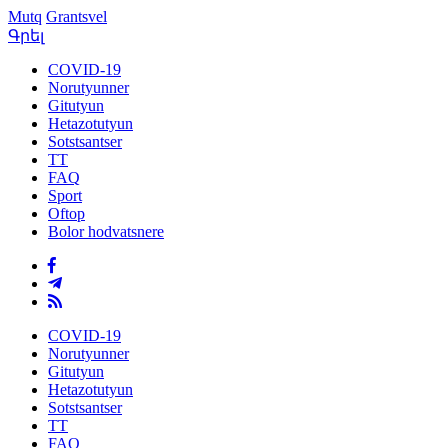
Mutq
Grantsvel
Գրել
COVID-19
Norutyunner
Gitutyun
Hetazotutyun
Sotstsantser
TT
FAQ
Sport
Oftop
Bolor hodvatsnere
COVID-19
Norutyunner
Gitutyun
Hetazotutyun
Sotstsantser
TT
FAQ