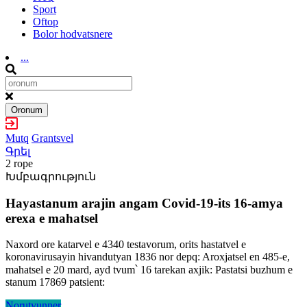
Sport
Oftop
Bolor hodvatsnere
...
Oronum
Mutq
Grantsvel
Գրել
2 rope
Խմբագրություն
Hayastanum arajin angam Covid-19-its 16-amya
erexa e mahatsel
Naxord ore katarvel e 4340 testavorum, orits hastatvel e
koronavirusayin hivandutyan 1836 nor depq: Aroxjatsel en 485-e,
mahatsel e 20 mard, ayd tvum՝ 16 tarekan axjik: Pastatsi buzhum e
stanum 17869 patsient:
Norutyunner