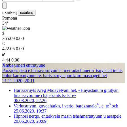
uxarkeq
uxarkeq
Pomona
34°
$
365.09
0.00
€
422.05
0.00
₽
4.44
0.00
Xmbagirneri entrutyune
Parzapes petq e hnaravorutyun tal mer odachunerin՝ tsuyts tal irents
bolor karoxutyunnere. hartsazruyts pordzaru masnageti het
21.11.2020, 20:11
Hartsazruyts Areg Miqayelyani het. «Hayastanum gitutyan
finansavorume chapazants tsatsr e»
06.08.2020, 22:26
Verlutsutyun. guyqaharkn, i verjo, bardzranalo՞ւ e, te՞ och
25.06.2020, 19:37
Hipnosi nerqo. entarkvelu masin tshshmartutyunn u araspele
20.06.2020, 20:09