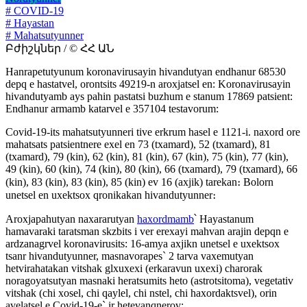
# COVID-19
# Hayastan
# Mahatsutyunner
Բժիշկներ / © ՀՀ ԱՆ
Hanrapetutyunum koronavirusayin hivandutyan endhanur 68530
depq e hastatvel, orontsits 49219-n aroxjatsel en: Koronavirusayin
hivandutyamb ays pahin pastatsi buzhum e stanum 17869 patsient:
Endhanur armamb katarvel e 357104 testavorum:
Covid-19-its mahatsutyunneri tive erkrum hasel e 1121-i. naxord ore
mahatsats patsientnere exel en 73 (txamard), 52 (txamard), 81
(txamard), 79 (kin), 62 (kin), 81 (kin), 67 (kin), 75 (kin), 77 (kin),
49 (kin), 60 (kin), 74 (kin), 80 (kin), 66 (txamard), 79 (txamard), 66
(kin), 83 (kin), 83 (kin), 85 (kin) ev 16 (axjik) tarekan։ Bolorn
unetsel en uxektsox qronikakan hivandutyunner։
Aroxjapahutyan naxararutyan
haxordmamb
՝ Hayastanum
hamavaraki taratsman skzbits i ver erexayi mahvan arajin depqn e
ardzanagrvel koronavirusits: 16-amya axjikn unetsel e uxektsox
tsanr hivandutyunner, masnavorapes` 2 tarva vaxemutyan
hetvirahatakan vitshak glxuxexi (erkaravun uxexi) charorak
noragoyatsutyan masnaki heratsumits heto (astrotsitoma), vegetativ
vitshak (chi xosel, chi qaylel, chi nstel, chi haxordaktsvel), orin
avelatsel e Covid-19-e` ir hetevanqnerov: