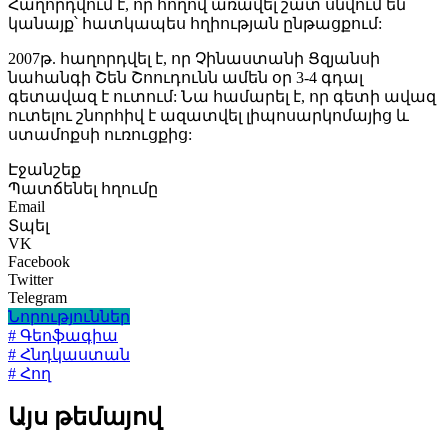
Հաղորդվում է, որ հողով առավել շատ սնվում են
կանայք՝ հատկապես հղիության ընթացքում:
2007թ. հաղորդվել է, որ Չինաստանի Ցզյանսի
նահանգի Շեն Շոուդունն ամեն օր 3-4 գդալ
գետավազ է ուտում: Նա համարել է, որ գետի ավազ
ուտելու շնորհիվ է ազատվել լիպոսարկոմայից և
ստամոքսի ուռուցքից:
Էջանշեք
Պատճենել հղումը
Email
Տպել
VK
Facebook
Twitter
Telegram
Նորություններ
# Գեոֆագիա
# Հնդկաստան
# Հող
Այս թեմայով