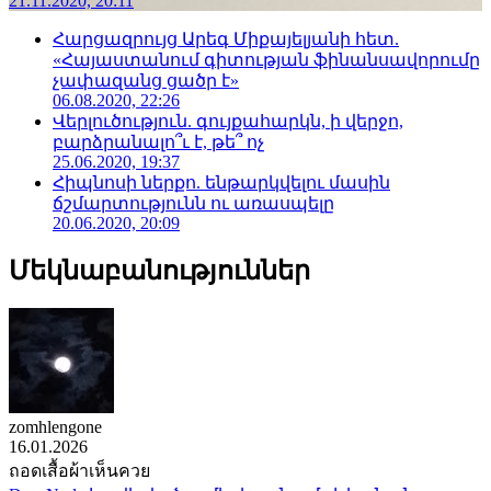
21.11.2020, 20:11
Հարցազրույց Արեգ Միքայելյանի հետ.
«Հայաստանում գիտության ֆինանսավորումը
չափազանց ցածր է»
06.08.2020, 22:26
Վերլուծություն. գույքահարկն, ի վերջո,
բարձրանալո՞ւ է, թե՞ ոչ
25.06.2020, 19:37
Հիպնոսի ներքո. ենթարկվելու մասին
ճշմարտությունն ու առասպելը
20.06.2020, 20:09
Մեկնաբանություններ
zomhlengone
16.01.2026
ถอดเสื้อผ้าเห็นควย