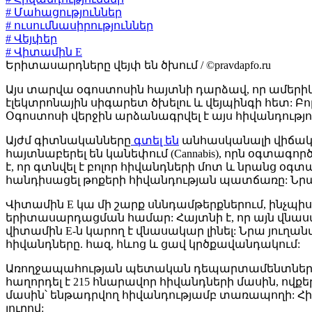
# Մահացություններ
# ուսումնասիրություններ
# Վեյփեր
# Վիտամին E
Երիտասարդները վեյփ են ծխում / ©pravdapfo.ru
Այս տարվա օգոստոսին հայտնի դարձավ, որ ամերիկյ
էլեկտրոնային սիգարետ ծխելու և վեյպինգի հետ: Բո
Օգոստոսի վերջին արձանագրվել է այս հիվանդությ
Այժմ գիտնականները
գտել են
անհասկանալի վիճակի 
հայտնաբերել են կանեփում (Cannabis), որն օգտագո
է, որ գտնվել է բոլոր հիվանդների մոտ և նրանց օգտ
հանդիսացել թոքերի հիվանդության պատճառը: Նրանք
Վիտամին E կա մի շարք սննդամթերքներում, ինչպիսի
երիտասարդացման համար: Հայտնի է, որ այն վնասակ
վիտամին E-ն կարող է վնասակար լինել: Նրա յուղա
հիվանդները. հազ, հևոց և ցավ կրծքավանդակում:
Առողջապահության պետական դեպարտամենտներն ամե
հաղորդել է 215 հնարավոր հիվանդների մասին, ովք
մասին՝ ենթադրվող հիվանդությամբ տառապողի: Հիվ
յուղով: