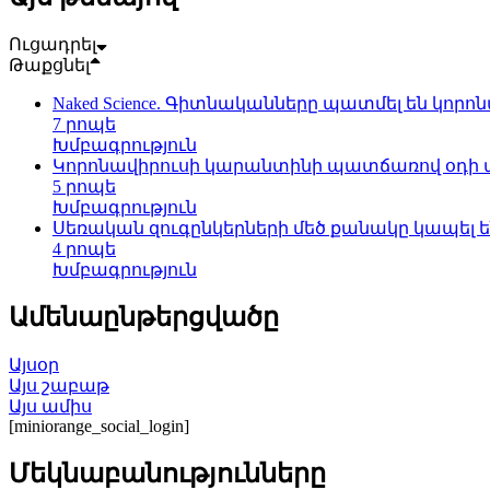
Ուցադրել
Թաքցնել
Naked Science. Գիտնականները պատմել են կոր
7 րոպե
Խմբագրություն
Կորոնավիրուսի կարանտինի պատճառով օդի աղտ
5 րոպե
Խմբագրություն
Սեռական զուգընկերների մեծ քանակը կապել ե
4 րոպե
Խմբագրություն
Ամենաընթերցվածը
Այսօր
Այս շաբաթ
Այս ամիս
[miniorange_social_login]
Մեկնաբանությունները