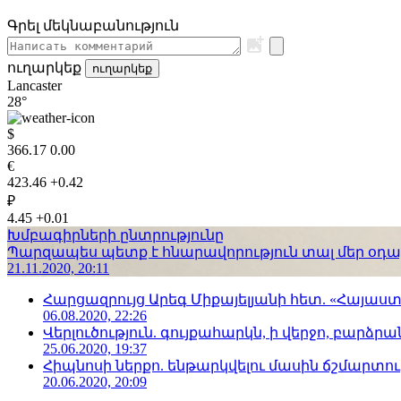
Գրել մեկնաբանություն
ուղարկեք
ուղարկեք
Lancaster
28°
$
366.17
0.00
€
423.46
+0.42
₽
4.45
+0.01
Խմբագիրների ընտրությունը
Պարզապես պետք է հնարավորություն տալ մեր օդաչո
21.11.2020, 20:11
Հարցազրույց Արեգ Միքայելյանի հետ. «Հայա
06.08.2020, 22:26
Վերլուծություն. գույքահարկն, ի վերջո, բարձրանա
25.06.2020, 19:37
Հիպնոսի ներքո. ենթարկվելու մասին ճշմարտու
20.06.2020, 20:09