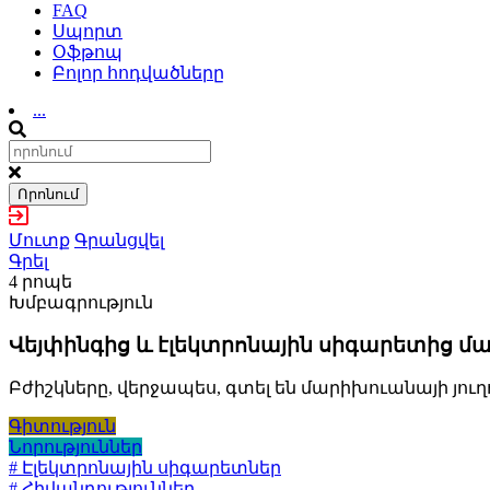
FAQ
Սպորտ
Օֆթոպ
Բոլոր հոդվածները
...
Որոնում
Մուտք
Գրանցվել
Գրել
4 րոպե
Խմբագրություն
Վեյփինգից և էլեկտրոնային սիգարետից մ
Բժիշկները, վերջապես, գտել են մարիխուանայի յո
Գիտություն
Նորություններ
# Էլեկտրոնային սիգարետներ
# Հիվանդություններ