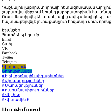
Դաշնային լաբորատորիայի հետազոտական արդյունքն
շաբաթվա վերջում նրանց լաբորատորիան հայտնաբե
Ուսումնասիրվել են տասնյակից ավել անալիզներ, ա
հայտնաբերվել է յուրաքանչյուր հիվանդի մոտ, որոն
Էջանշեք
Պատճենել հղումը
Email
Տպել
VK
Facebook
Twitter
Telegram
Գիտություն
Նորություններ
# Էլեկտրոնային սիգարետներ
# Հիվանդություններ
# Մահացություններ
# ուսումնասիրություններ
# Վեյփեր
# Վիտամին E
Այս թեմայով