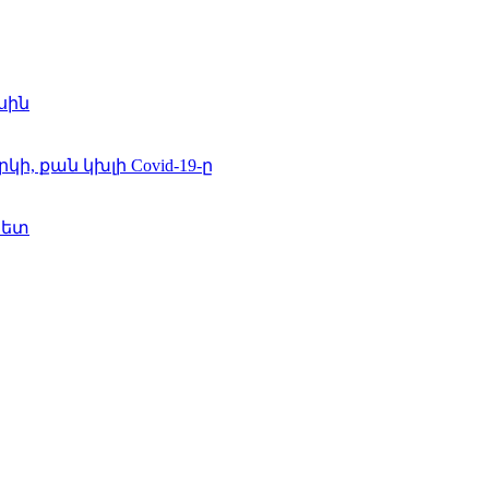
սին
 քան կխլի Covid-19-ը
հետ