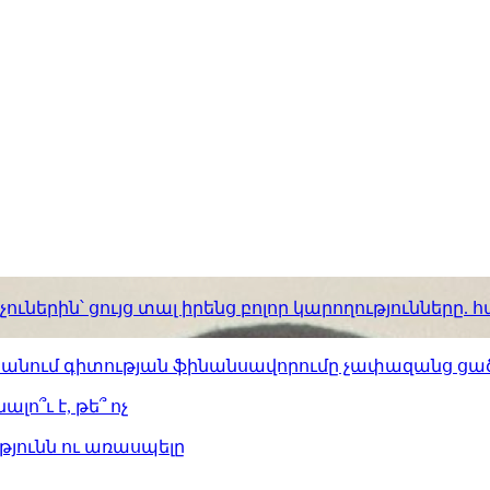
ւներին՝ ցույց տալ իրենց բոլոր կարողությունները
ստանում գիտության ֆինանսավորումը չափազանց ցած
լո՞ւ է, թե՞ ոչ
թյունն ու առասպելը