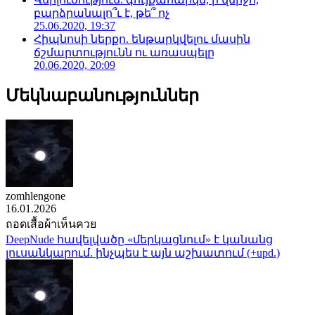
բարձրանալո՞ւ է, թե՞ ոչ
25.06.2020, 19:37
Հիպնոսի ներքո. ենթարկվելու մասին
ճշմարտությունն ու առասպելը
20.06.2020, 20:09
Մեկնաբանություններ
zomhlengone
16.01.2026
ถอดเสื้อผ้าเห็นควย
DeepNude հավելվածը «մերկացնում» է կանանց
լուսանկարում. ինչպես է այն աշխատում (+upd.)