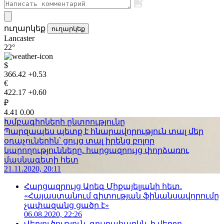
ուղարկեք
ուղարկեք
Lancaster
22°
$
366.42
+0.53
€
422.17
+0.60
₽
4.41
0.00
Խմբագիրների ընտրությունը
Պարզապես պետք է հնարավորություն տալ մեր
օդաչուներին՝ ցույց տալ իրենց բոլոր
կարողությունները. հարցազրույց փորձառու
մասնագետի հետ
21.11.2020, 20:11
Հարցազրույց Արեգ Միքայելյանի հետ.
«Հայաստանում գիտության ֆինանսավորումը
չափազանց ցածր է»
06.08.2020, 22:26
Վերլուծություն. գույքահարկն, ի վերջո,