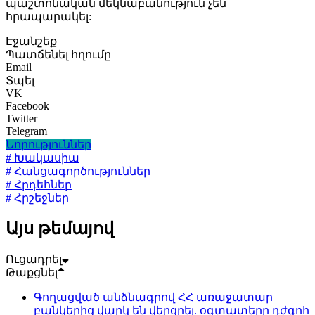
պաշտոնական մեկնաբանություն չեն
հրապարակել:
Էջանշեք
Պատճենել հղումը
Email
Տպել
VK
Facebook
Twitter
Telegram
Նորություններ
# Խակասիա
# Հանցագործություններ
# Հրդեհներ
# Հրշեջներ
Այս թեմայով
Ուցադրել
Թաքցնել
Գողացված անձնագրով ՀՀ առաջատար
բանկերից վարկ են վերցրել. օգտատերը դժգոհ