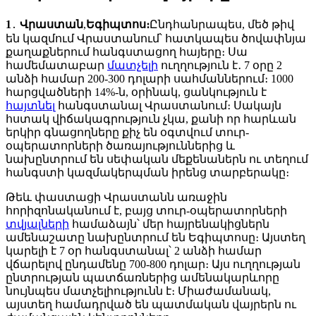
1
․
Վրաստան
,
Եգիպտոս։
Ընդհանրապես, մեծ թիվ
են կազմում Վրաստանում՝ հատկապես ծովափնյա
քաղաքներում հանգստացող հայերը։ Սա
համեմատաբար
մատչելի
ուղղություն է․ 7 օրը 2
անձի համար 200-300 դոլարի սահմաններում։ 1000
հարցվածների 14%-ն, օրինակ, ցանկություն է
հայտնել
հանգստանալ Վրաստանում։ Սակայն
հստակ վիճակագրություն չկա, քանի որ հարևան
երկիր գնացողները քիչ են օգտվում տուր-
օպերատորների ծառայություններից և
նախընտրում են սեփական մեքենաներն ու տեղում
հանգստի կազմակերպման իրենց տարբերակը։
Թեև փաստացի Վրաստանն առաջին
հորիզոնականում է, բայց տուր-օպերատորների
տվյալների
համաձայն՝ մեր հայրենակիցներն
ամենաշատը նախընտրում են Եգիպտոսը։ Այստեղ
կարելի է 7 օր հանգստանալ՝ 2 անձի համար
վճարելով ընդամենը 700-800 դոլար։ Այս ուղղության
ընտրության պատճառներից ամենակարևորը
նույնպես մատչելիությունն է։ Միաժամանակ,
այստեղ համադրված են պատմական վայրերն ու