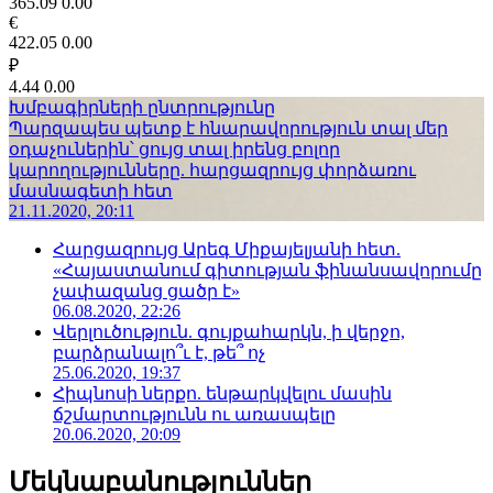
365.09
0.00
€
422.05
0.00
₽
4.44
0.00
Խմբագիրների ընտրությունը
Պարզապես պետք է հնարավորություն տալ մեր
օդաչուներին՝ ցույց տալ իրենց բոլոր
կարողությունները. հարցազրույց փորձառու
մասնագետի հետ
21.11.2020, 20:11
Հարցազրույց Արեգ Միքայելյանի հետ.
«Հայաստանում գիտության ֆինանսավորումը
չափազանց ցածր է»
06.08.2020, 22:26
Վերլուծություն. գույքահարկն, ի վերջո,
բարձրանալո՞ւ է, թե՞ ոչ
25.06.2020, 19:37
Հիպնոսի ներքո. ենթարկվելու մասին
ճշմարտությունն ու առասպելը
20.06.2020, 20:09
Մեկնաբանություններ