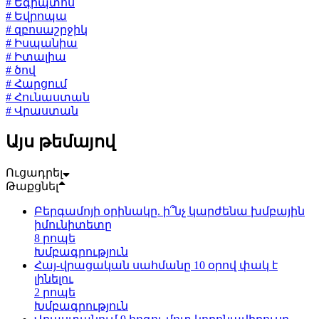
# Եգիպտոս
# Եվրոպա
# զբոսաշրջիկ
# Իսպանիա
# Իտալիա
# ծով
# Հարցում
# Հունաստան
# Վրաստան
Այս թեմայով
Ուցադրել
Թաքցնել
Բերգամոյի օրինակը. ի՞նչ կարժենա խմբային
իմունիտետը
8 րոպե
Խմբագրություն
Հայ-վրացական սահմանը 10 օրով փակ է
լինելու
2 րոպե
Խմբագրություն