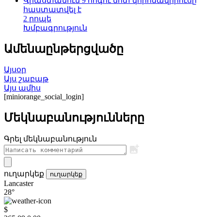
Վրաստանում 9 հոգու մոտ կորոնավիրուսը
հաստատվել է
2 րոպե
Խմբագրություն
Ամենաընթերցվածը
Այսօր
Այս շաբաթ
Այս ամիս
[miniorange_social_login]
Մեկնաբանությունները
Գրել մեկնաբանություն
ուղարկեք
ուղարկեք
Lancaster
28°
$