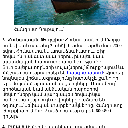
Հանգիստ Դուբայում
3
․
Հունաստան, Թուրքիա
։ Հունաստանում 10-օրյա
հանգիստն այստեղ 2 անձի համար արժե մոտ 2000
եվրո։ Հունաստանն առանձնահատուկ է իր
ծովային հանգստավայրերով, ինչպես նաև
պատմական հարուստ ժառանգությամբ։
Տուր-օպերատորների տվյալներով՝ Թուրքիայում ևս
ՀՀ շատ քաղաքացիներ են
հանգստանում
։ Այստեղ
նույնպես վիճակագրությունը հստակ չէ, քանի որ
Արևմտյան Հայաստան այցելողները, Ստամբուլ՝
գործնական կամ անձնական հարցերով
մեկնողները կամ պարզապես ծովափնյա
հանգստավայր ուղևորվողները հաճախ են
օգտվում սեփական տարբերակներից։ Հանգիստը
Թուրքիայում 7 օր 2 անձի համար արժե 600-800
դոլար։
4
․
Իտալիա
։ Հռոմ, Վատիկան, պատմական