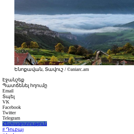
Ենոքավան, Տավուշ / ©aniarc.am
Էջանշեք
Պատճենել հղումը
Email
Տպել
VK
Facebook
Twitter
Telegram
Հետազոտություն
# Դուբայ