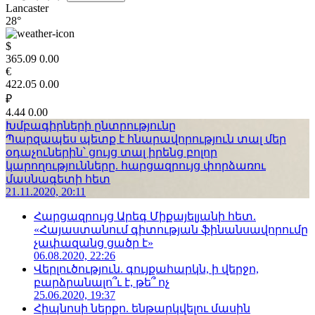
Lancaster
28°
$
365.09
0.00
€
422.05
0.00
₽
4.44
0.00
Խմբագիրների ընտրությունը
Պարզապես պետք է հնարավորություն տալ մեր
օդաչուներին՝ ցույց տալ իրենց բոլոր
կարողությունները. հարցազրույց փորձառու
մասնագետի հետ
21.11.2020, 20:11
Հարցազրույց Արեգ Միքայելյանի հետ.
«Հայաստանում գիտության ֆինանսավորումը
չափազանց ցածր է»
06.08.2020, 22:26
Վերլուծություն. գույքահարկն, ի վերջո,
բարձրանալո՞ւ է, թե՞ ոչ
25.06.2020, 19:37
Հիպնոսի ներքո. ենթարկվելու մասին