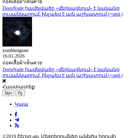
ถอดเสื้อผ้าเห็นควย
DeepNude հավելվածը «մերկացնում» է կանանց
լուսանկարում. ինչպես է այն աշխատում (+upd.)
zomhlengone
16.01.2026
ถอดเสื้อผ้าเห็นควย
DeepNude հավելվածը «մերկացնում» է կանանց
լուսանկարում. ինչպես է այն աշխատում (+upd.)
Հաստատեք
Այո
Ոչ
Կապ
©2019 Շեշտ.am. Մեջբերումներ անելիս հղումը