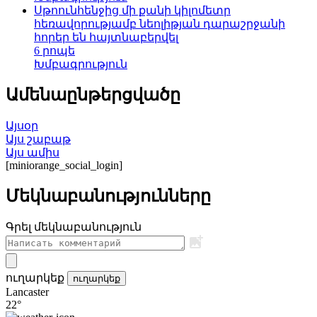
Սթոունհենջից մի քանի կիլոմետր
հեռավորությամբ նեոլիթյան դարաշրջանի
հորեր են հայտնաբերվել
6 րոպե
Խմբագրություն
Ամենաընթերցվածը
Այսօր
Այս շաբաթ
Այս ամիս
[miniorange_social_login]
Մեկնաբանությունները
Գրել մեկնաբանություն
ուղարկեք
ուղարկեք
Lancaster
22°