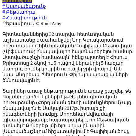
Գիտություն
# Աստվածաշունչ
# Բեթսաիդա
# Հնագիտություն
Բեթսաիդա / © Rami Arav
Գիտնականներից 32 տարվա հետևողական
աշխատանք է պահանջվել Նոր Կտակարանում
հիշատակվող հին հրեական Գալիլեյան Բեթսաիդա
(Վիֆսաիդա) բնակավայրը հայտնաբերելու համար:
Աստվածաշնչի համաձայն՝ հենց այստեղ է Հիսուս
Քրիստոսը 2 ձկով ու 5 հացով կերակրել 5 հազար
մարդու, բուժել կույրին ու քայլել ջրի վրայով: Այն
նաև Անդրեաս, Պետրոս և Փիլիպոս առաքյալների
ծննդավայրն է:
Տարիներ առաջ ենթադրություն է առաջ քաշվել, թե
Գոլանի բարձունքների Էթ-Թել հնագիտական
հուշարձանը (Հորդանան գետի ակունքներում) այդ
բնակավայրն է: Սակայն 2017թ. իսրայելցի
հնագետների խումբը, Մորդեհայ Ավիամայի
գլխավորությամբ, հայտարարել է, որ Բեթսաիդան
գտնվել է Քիներեթ լճի հյուսիսային ափին
(Աստվածաշնչում հիշատակվում է Գալիլեյան ծով),