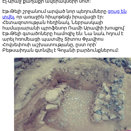
Էլ-Արաջ քաղաքի ավերակների մոտ:
Էթ-Թելի շրջանում արված նոր պեղումները
ցույց են
տվել
, որ առաջին հիպոթեզն իրավացի էր:
Հետազոտության հեղինակ, Նեբրասկայի
համալսարանի պրոֆեսոր Ռամի Արավիի խոսքով՝
Էթ-Թելի գտածոները համոզիչ են: Նա նաև հղում է
արել հռոմեացի պատմիչ Տիտոս Փլավիոս
Հովսեփոսի աշխատությանը, ըստ որի՝
Բեթսաիդան գտնվել է Գոլանի բարձունքներում: