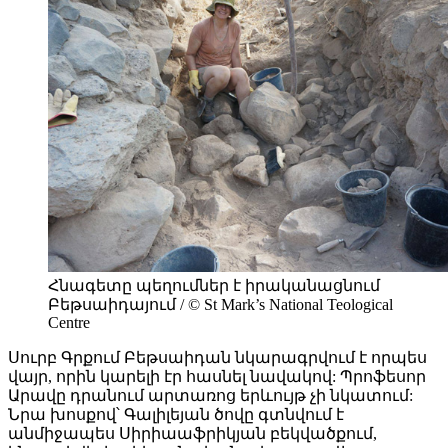
Հնագետը պեղումներ է իրականացնում
Բեթսաիդայում / © St Mark’s National Teological
Centre
Սուրբ Գրքում Բեթսաիդան նկարագրվում է որպես
վայր, որին կարելի էր հասնել նավակով: Պրոֆեսոր
Արավը դրանում արտառոց երևույթ չի նկատում:
Նրա խոսքով՝ Գալիլեյան ծովը գտնվում է
անմիջապես Սիրիաաֆրիկյան բեկվածքում,