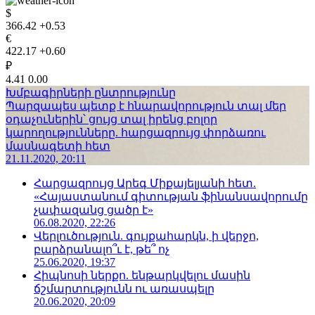
$
366.42
+0.53
€
422.17
+0.60
₽
4.41
0.00
Խմբագիրների ընտրությունը
Պարզապես պետք է հնարավորություն տալ մեր
օդաչուներին՝ ցույց տալ իրենց բոլոր
կարողությունները. հարցազրույց փորձառու
մասնագետի հետ
21.11.2020, 20:11
Հարցազրույց Արեգ Միքայելյանի հետ.
«Հայաստանում գիտության ֆինանսավորումը
չափազանց ցածր է»
06.08.2020, 22:26
Վերլուծություն. գույքահարկն, ի վերջո,
բարձրանալո՞ւ է, թե՞ ոչ
25.06.2020, 19:37
Հիպնոսի ներքո. ենթարկվելու մասին
ճշմարտությունն ու առասպելը
20.06.2020, 20:09