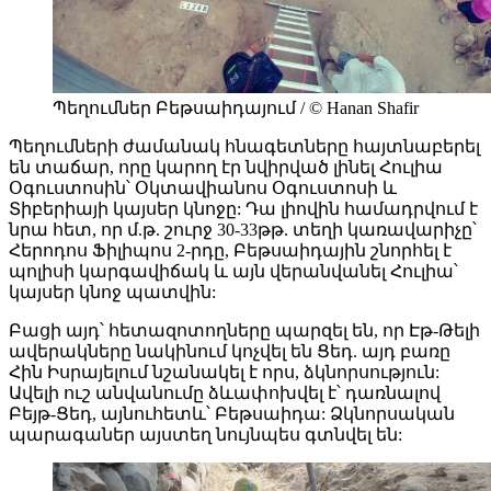
Պեղումներ Բեթսաիդայում / © Hanan Shafir
Պեղումների ժամանակ հնագետները հայտնաբերել
են տաճար, որը կարող էր նվիրված լինել Հուլիա
Օգուստոսին՝ Օկտավիանոս Օգուստոսի և
Տիբերիայի կայսեր կնոջը: Դա լիովին համադրվում է
նրա հետ, որ մ.թ. շուրջ 30-33թթ. տեղի կառավարիչը՝
Հերոդոս Ֆիլիպոս 2-րդը, Բեթսաիդային շնորհել է
պոլիսի կարգավիճակ և այն վերանվանել Հուլիա՝
կայսեր կնոջ պատվին:
Բացի այդ՝ հետազոտողները պարզել են, որ Էթ-Թելի
ավերակները նակինում կոչվել են Ցեդ. այդ բառը
Հին Իսրայելում նշանակել է որս, ձկնորսություն:
Ավելի ուշ անվանումը ձևափոխվել է՝ դառնալով
Բեյթ-Ցեդ, այնուհետև՝ Բեթսաիդա: Ձկնորսական
պարագաներ այստեղ նույնպես գտնվել են: