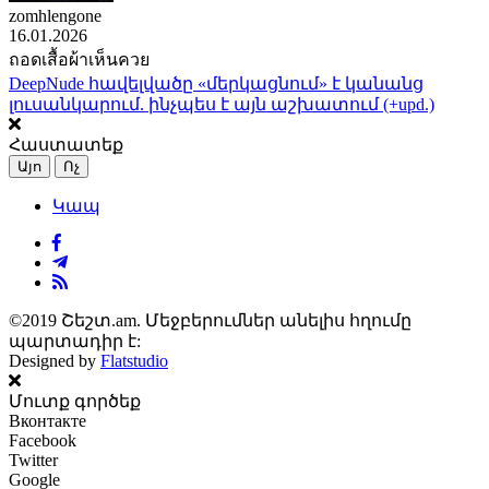
zomhlengone
16.01.2026
ถอดเสื้อผ้าเห็นควย
DeepNude հավելվածը «մերկացնում» է կանանց
լուսանկարում. ինչպես է այն աշխատում (+upd.)
Հաստատեք
Այո
Ոչ
Կապ
©2019 Շեշտ.am. Մեջբերումներ անելիս հղումը
պարտադիր է:
Designed by
Flatstudio
Մուտք գործեք
Вконтакте
Facebook
Twitter
Google