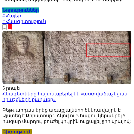
Նորություններ
# Հայեր
# Հնագիտություն
5 րոպե
Հնագետները հայտնաբերել են «աստվածաշնչյան
հրաշքների քաղաքը»
Բեթսաիդան երեք առաքյալների ծննդավայրն է:
Այստեղ է Քրիստոսը 2 ձկով ու 5 հացով կերակրել 5
հազար մարդու, բուժել կույրին ու քայլել ջրի վրայով:
Գիտություն