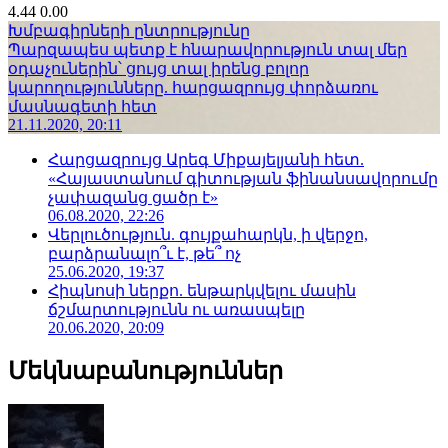
4.44
0.00
Խմբագիրների ընտրությունը
Պարզապես պետք է հնարավորություն տալ մեր
օդաչուներին՝ ցույց տալ իրենց բոլոր
կարողությունները. հարցազրույց փորձառու
մասնագետի հետ
21.11.2020, 20:11
Հարցազրույց Արեգ Միքայելյանի հետ.
«Հայաստանում գիտության ֆինանսավորումը
չափազանց ցածր է»
06.08.2020, 22:26
Վերլուծություն. գույքահարկն, ի վերջո,
բարձրանալո՞ւ է, թե՞ ոչ
25.06.2020, 19:37
Հիպնոսի ներքո. ենթարկվելու մասին
ճշմարտությունն ու առասպելը
20.06.2020, 20:09
Մեկնաբանություններ