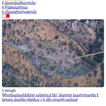
# Աստվածաշունչ
# Բեթսաիդա
# Հնագիտություն
5 րոպե
Գիտնականները պնդում են՝ մարդը կարողացել է
կրակ վառել դեռևս 1,6 մլն տարի առաջ