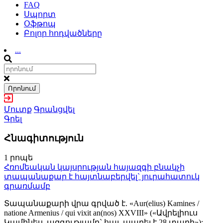
FAQ
Սպորտ
Օֆթոպ
Բոլոր հոդվածները
...
Որոնում
Մուտք
Գրանցվել
Գրել
Հնագիտություն
1 րոպե
Հռոմեական կայսրության հայազգի բնակչի
տապանաքար է հայտնաբերվել` յուրահատուկ
գրառմամբ
Տապանաքարի վրա գրված է. «Aur(elius) Kamines /
natione Armenius / qui vixit an(nos) XXVIII» («Ավրելիուս
Կամինես, ազգությամբ` հայ, ապրել է 28 տարի»):