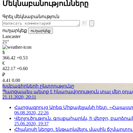
Մեկնաբանությունները
Գրել մեկնաբանություն
ուղարկեք
ուղարկեք
Lancaster
21°
$
366.42
+0.53
€
422.17
+0.60
₽
4.41
0.00
Խմբագիրների ընտրությունը
Պարզապես պետք է հնարավորություն տալ մեր օդաչո
21.11.2020, 20:11
Հարցազրույց Արեգ Միքայելյանի հետ. «Հայա
06.08.2020, 22:26
Վերլուծություն. գույքահարկն, ի վերջո, բարձրանա
25.06.2020, 19:37
Հիպնոսի ներքո. ենթարկվելու մասին ճշմարտու