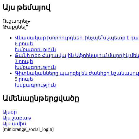
Այս թեմայով
Ուցադրել
Թաքցնել
Վնասակար խորհուրդներ. ինչպե՞ս չպետք է դ
6 րոպե
Խմբագրություն
Քանի դեռ Հարավային Աֆրիկայում մարդիկ մեկ
3 րոպե
Խմբագրություն
Գիտնականները պարզել են ժանիքի նշանակութ
5 րոպե
Խմբագրություն
Ամենաընթերցվածը
Այսօր
Այս շաբաթ
Այս ամիս
[miniorange_social_login]