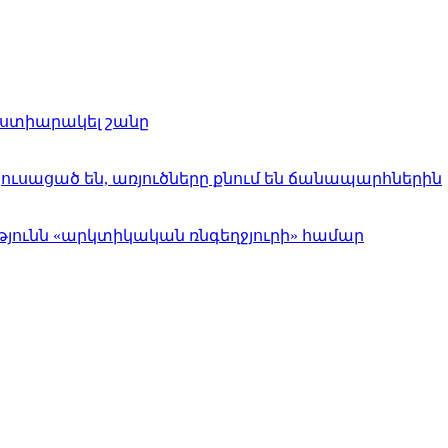
աստիարակել շանը
ուսացած են, առյուծները քնում են ճանապարհներին
յունն «արկտիկական ռնգեղջյուրի» համար