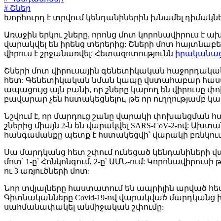
# Շներ
Խորհուրդ է տրվում կենդանիներին խնամել դիմակներո
Առաջին երկու շները, որոնց մոտ կորոնավիրուս է
վարակվել են իրենց տերերից: Շների մոտ հայտնաբեր
վիրուս է շրջանառվել: Հետազոտությունն
իրականաց
Շների մոտ վիրուսային գենետիկական հաջորդականու
հետ: Գենետիկական նման կապը վստահաբար հաստա
ապացույց այն բանի, որ շները կարող են վիրուսը 
բավարար չեն հստակեցնելու, թե որ ուղղությամբ կա
Նշվում է, որ մարդուց շանը վարակի փոխանցման հ
շներից միայն 2-ն են վարակվել SARS-CoV-2-ով: Ա
հանգամանքը պետք է հստակեցվի՝ վարակի բռնկո
Սա մարդկանց հետ շփում ունեցած կենդանիների վար
մոտ՝ 1-ը՝ Հոնկոնգում, 2-ը՝ ԱՄՆ-ում: Կորոնավիր
ու 3 առյուծների մոտ:
Նոր տվյալները հաստատում են ապրիլին արված հետ
Գիտնականները Covid-19-ով վարակված մարդկանց խ
սահմանափակել անմիջական շփումը: