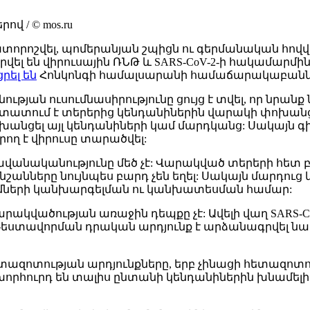
վ / © mos.ru
 ախտորոշվել, պոմերանյան շպիցն ու գերմանական հո
վել են վիրուսային ՌՆԹ և SARS-CoV-2-ի հակամարմին
րել են
Հոնկոնգի համալսարանի համաճարակաբանն
թյան ուսումնասիրությունը ցույց է տվել, որ նրան
տում է տերերից կենդանիներին վարակի փոխանցման
փոխանցել այլ կենդանիների կամ մարդկանց: Սակայն
րող է վիրուսը տարածվել:
ավանականությունը մեծ չէ: Վարակված տերերի հետ 
խտանշանները նույնպես բարդ չեն եղել: Սակայն մար
ւմների կանխարգելման ու կանխատեսման համար:
ակվածության առաջին դեպքը չէ: Ավելի վաղ SARS-Co
ուսի թեստավորման դրական արդյունք է արձանագրվել 
ազոտության արդյունքները, երբ չինացի հետազոտող
որհուրդ են տալիս ընտանի կենդանիներին խնամելիս