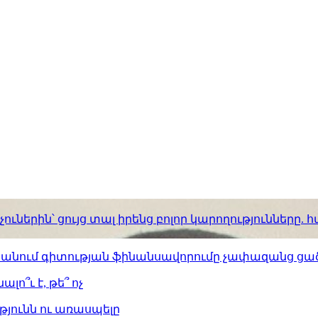
ւներին՝ ցույց տալ իրենց բոլոր կարողությունները
ստանում գիտության ֆինանսավորումը չափազանց ցած
լո՞ւ է, թե՞ ոչ
թյունն ու առասպելը