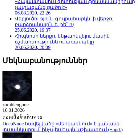
«Հայաստանում գիտության ֆինանսավորումը
չափազանց ցածր է»
06.08.2020, 22:26
Վերլուծություն. գույքահարկն, ի վերջո,
բարձրանալո՞ւ է, թե՞ ոչ
25.06.2020, 19:37
Հիպնոսի ներքո. ենթարկվելու մասին
ճշմարտությունն ու առասպելը
20.06.2020, 20:09
Մեկնաբանություններ
zomhlengone
16.01.2026
ถอดเสื้อผ้าเห็นควย
DeepNude հավելվածը «մերկացնում» է կանանց
լուսանկարում. ինչպես է այն աշխատում (+upd.)