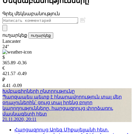
Մեկնաբանությունները
Գրել մեկնաբանություն
ուղարկեք
ուղարկեք
Lancaster
24°
$
365.89
-0.36
€
421.57
-0.49
₽
4.41
-0.09
Խմբագիրների ընտրությունը
Պարզապես պետք է հնարավորություն տալ մեր
օդաչուներին՝ ցույց տալ իրենց բոլոր
կարողությունները. հարցազրույց փորձառու
մասնագետի հետ
21.11.2020, 20:11
Հարցազրույց Արեգ Միքայելյանի հետ.