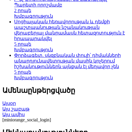
Պարետի որոշմամբ
2 րոպե
Խմբագրություն
Սոցիալական հեռավորության և դեմքի
պաշտպանության նշանակության
վերաբերյալ մանրամասն հետազոտություն է
հրապարակվել
5 րոպե
Խմբագրություն
Փորձագետ. սկզբնական փուլի՝ դիմակների
անարդյունավետության մասին կոչերում
իշխանություններն այնքան էլ մեղավոր չեն
5 րոպե
Խմբագրություն
Ամենաընթերցվածը
Այսօր
Այս շաբաթ
Այս ամիս
[miniorange_social_login]