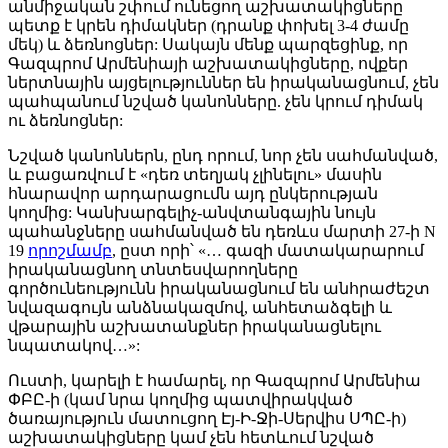
անմիջական շփում ունեցող աշխատակիցները
պետք է կրեն դիմակներ (դրանք փոխել 3-4 ժամը
մեկ) և ձեռնոցներ: Սակայն մենք պարզեցինք, որ
Գազպրոմ Արմենիայի աշխատակիցները, ովքեր
ներտնային այցելություններ են իրականացնում, չեն
պահպանում նշված կանոնները. չեն կրում դիմակ
ու ձեռնոցներ:
Նշված կանոններն, ընդ որում, նոր չեն սահմանված,
և բացառվում է «դեռ տեղյակ չլինելու» մասին
հնարավոր արդարացումն այդ ընկերության
կողմից: Կանխարգելիչ-անվտանգային նույն
պահանջները սահմանված են դեռևս մարտի 27-ի N
19
որոշմամբ
, ըստ որի՝ «… գազի մատակարարում
իրականացնող տնտեսվարողները
գործունեությունն իրականացնում են անհրաժեշտ
նվազագույն անձնակազմով, անհետաձգելի և
վթարային աշխատանքներ իրականացնելու
նպատակով…»:
Ուստի, կարելի է համարել, որ Գազպրոմ Արմենիա
ՓԲԸ-ի (կամ նրա կողմից պատվիրակված
ծառայություն մատուցող Էյ-Ի-Ջի-Սերվիս ՍՊԸ-ի)
աշխատակիցները կամ չեն հետևում նշված