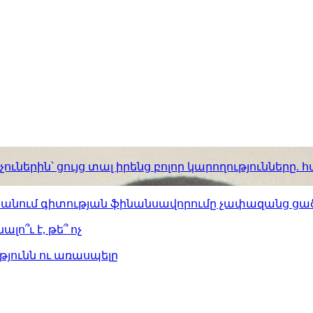
ւներին՝ ցույց տալ իրենց բոլոր կարողությունները
ստանում գիտության ֆինանսավորումը չափազանց ցած
լո՞ւ է, թե՞ ոչ
թյունն ու առասպելը