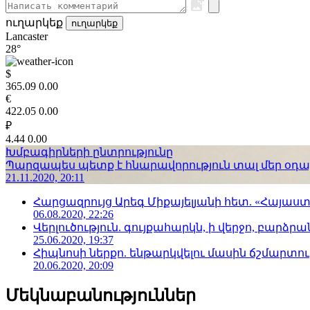
ուղարկեք
ուղարկեք
Lancaster
28°
$
365.09
0.00
€
422.05
0.00
₽
4.44
0.00
Խմբագիրների ընտրությունը
Պարզապես պետք է հնարավորություն տալ մեր օդաչո
21.11.2020, 20:11
Հարցազրույց Արեգ Միքայելյանի հետ. «Հայա
06.08.2020, 22:26
Վերլուծություն. գույքահարկն, ի վերջո, բարձրանա
25.06.2020, 19:37
Հիպնոսի ներքո. ենթարկվելու մասին ճշմարտու
20.06.2020, 20:09
Մեկնաբանություններ