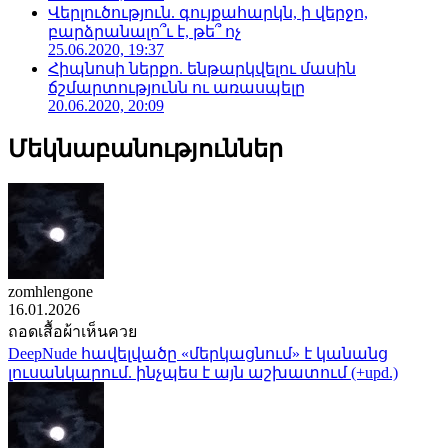
Վերլուծություն. գույքահարկն, ի վերջո,
բարձրանալո՞ւ է, թե՞ ոչ
25.06.2020, 19:37
Հիպնոսի ներքո. ենթարկվելու մասին
ճշմարտությունն ու առասպելը
20.06.2020, 20:09
Մեկնաբանություններ
zomhlengone
16.01.2026
ถอดเสื้อผ้าเห็นควย
DeepNude հավելվածը «մերկացնում» է կանանց
լուսանկարում. ինչպես է այն աշխատում (+upd.)