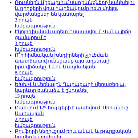
Ռուսներն Արցախում սադրանքները կանխելու
և դիրքերի վրա հարձակումը հետ մղելու
վարժանքներ են կատարել
3 րոպե
Խմբագրություն
Էկոլոգիական աղետ է սպասվում. Վանա լիճը
ցամաքում է
3 րոպե
Խմբագրություն
Ո՞ր հիմնական խնդիրների չլուծման
պատճառով ունեցանք այս աղետալի
իրավիճակը. Լևոն Մազմանյան
8 րոպե
Խմբագրություն
ԵԽԽՎ-ն Լեռնային Ղարաբաղի վերաբերյալ
կարևոր բանաձև է ընդունել
13 րոպե
Խմբագրություն
Բաքվում 125 հայ գերի է պահվում. Սիրանուշ
Սահակյան
2 րոպե
Խմբագրություն
Բոսֆորի նեղուցում ռուսական և թուրքական
նավեր են բախվել