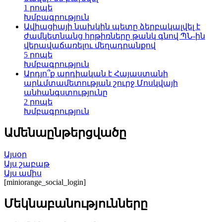
1 րոպե
Խմբագրություն
Ավիացիայի նախկին պետը ձերբակալվել է
ժամկետնանց հրթիռները թանկ գնով ՊՆ-ին
վերավաճառելու մեղադրանքով
5 րոպե
Խմբագրություն
Արդյո՞ք արդիական է Հայաստանի
արևմտամետության շուրջ Մոսկվայի
անհանգստությունը
2 րոպե
Խմբագրություն
Ամենաընթերցվածը
Այսօր
Այս շաբաթ
Այս ամիս
[miniorange_social_login]
Մեկնաբանությունները