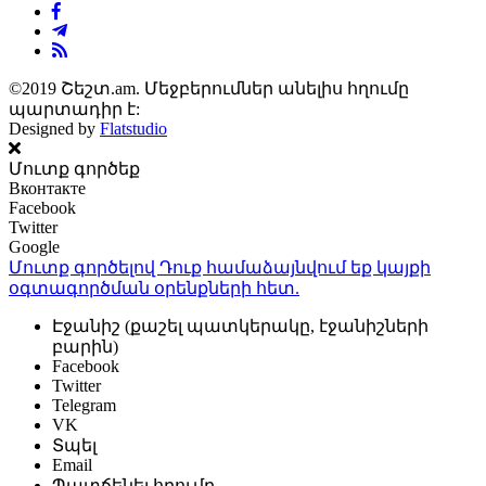
©2019 Շեշտ.am. Մեջբերումներ անելիս հղումը
պարտադիր է:
Designed by
Flatstudio
Մուտք գործեք
Вконтакте
Facebook
Twitter
Google
Մուտք գործելով Դուք համաձայնվում եք կայքի
օգտագործման օրենքների
հետ.
Էջանիշ (քաշել պատկերակը, էջանիշների
բարին)
Facebook
Twitter
Telegram
VK
Տպել
Email
Պատճենել հղումը