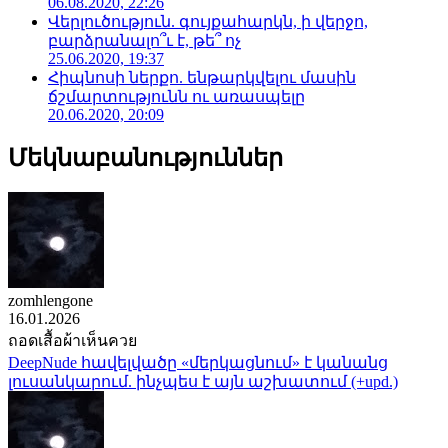
06.08.2020, 22:26
Վերլուծություն. գույքահարկն, ի վերջո,
բարձրանալո՞ւ է, թե՞ ոչ
25.06.2020, 19:37
Հիպնոսի ներքո. ենթարկվելու մասին
ճշմարտությունն ու առասպելը
20.06.2020, 20:09
Մեկնաբանություններ
zomhlengone
16.01.2026
ถอดเสื้อผ้าเห็นควย
DeepNude հավելվածը «մերկացնում» է կանանց
լուսանկարում. ինչպես է այն աշխատում (+upd.)