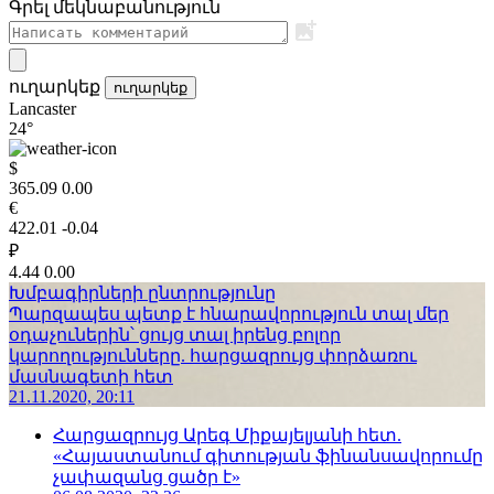
Գրել մեկնաբանություն
ուղարկեք
ուղարկեք
Lancaster
24°
$
365.09
0.00
€
422.01
-0.04
₽
4.44
0.00
Խմբագիրների ընտրությունը
Պարզապես պետք է հնարավորություն տալ մեր
օդաչուներին՝ ցույց տալ իրենց բոլոր
կարողությունները. հարցազրույց փորձառու
մասնագետի հետ
21.11.2020, 20:11
Հարցազրույց Արեգ Միքայելյանի հետ.
«Հայաստանում գիտության ֆինանսավորումը
չափազանց ցածր է»