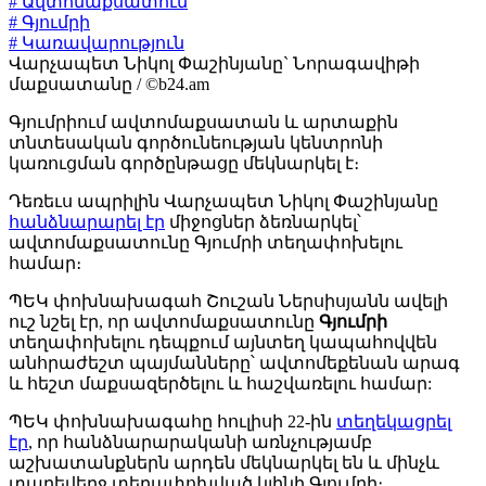
# Ավտոմաքսատուն
# Գյումրի
# Կառավարություն
Վարչապետ Նիկոլ Փաշինյանը` Նորագավիթի
մաքսատանը / ©b24.am
Գյումրիում ավտոմաքսատան և արտաքին
տնտեսական գործունեության կենտրոնի
կառուցման գործընթացը մեկնարկել է։
Դեռեւս ապրիլին Վարչապետ Նիկոլ Փաշինյանը
հանձնարարել էր
միջոցներ ձեռնարկել՝
ավտոմաքսատունը Գյումրի տեղափոխելու
համար։
ՊԵԿ փոխնախագահ Շուշան Ներսիսյանն ավելի
ուշ նշել էր, որ ավտոմաքսատունը
Գյումրի
տեղափոխելու դեպքում այնտեղ կապահովվեն
անհրաժեշտ պայմանները՝ ավտոմեքենան արագ
և հեշտ մաքսազերծելու և հաշվառելու համար:
ՊԵԿ փոխնախագահը հուլիսի 22-ին
տեղեկացրել
էր
, որ հանձնարարականի առնչությամբ
աշխատանքներն արդեն մեկնարկել են և մինչև
տարեվերջ տեղափոխված կլինի Գյումրի։