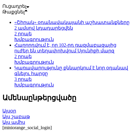
Ուցադրել
Թաքցնել
«Շիրակ» օդանավակայանի աշխատանքները
2 ամսով կդադարեցվեն
2 րոպե
Խմբագրություն
Հաղորդվում է, որ 102-րդ ռազմաբազայից
ուժեր են տեղափոխվում Սյունիքի մարզ
2 րոպե
Խմբագրություն
Կառավարությունը քննարկում է նոր օդանավ
գնելու հարցը
3 րոպե
Խմբագրություն
Ամենաընթերցվածը
Այսօր
Այս շաբաթ
Այս ամիս
[miniorange_social_login]