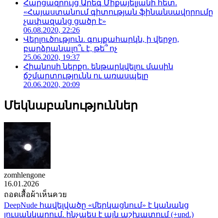
Հարցազրույց Արեգ Միքայելյանի հետ.
«Հայաստանում գիտության ֆինանսավորումը
չափազանց ցածր է»
06.08.2020, 22:26
Վերլուծություն. գույքահարկն, ի վերջո,
բարձրանալո՞ւ է, թե՞ ոչ
25.06.2020, 19:37
Հիպնոսի ներքո. ենթարկվելու մասին
ճշմարտությունն ու առասպելը
20.06.2020, 20:09
Մեկնաբանություններ
zomhlengone
16.01.2026
ถอดเสื้อผ้าเห็นควย
DeepNude հավելվածը «մերկացնում» է կանանց
լուսանկարում. ինչպես է այն աշխատում (+upd.)