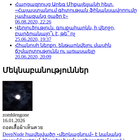
Հարցազրույց Արեգ Միքայելյանի հետ.
«Հայաստանում գիտության ֆինանսավորումը
չափազանց ցածր է»
06.08.2020, 22:26
Վերլուծություն. գույքահարկն, ի վերջո,
բարձրանալո՞ւ է, թե՞ ոչ
25.06.2020, 19:37
Հիպնոսի ներքո. ենթարկվելու մասին
ճշմարտությունն ու առասպելը
20.06.2020, 20:09
Մեկնաբանություններ
zomhlengone
16.01.2026
ถอดเสื้อผ้าเห็นควย
DeepNude հավելվածը «մերկացնում» է կանանց